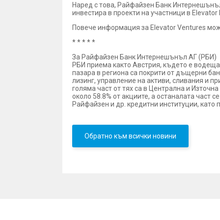
Наред с това, Райфайзен Банк Интернешънъл 
инвестира в проекти на участници в Elevator
Повече информация за Elevator Ventures мож
* * * * *
За Райфайзен Банк Интернешънъл АГ (РБИ)
РБИ приема както Австрия, където е водеща 
пазара в региона са покрити от дъщерни бан
лизинг, управление на активи, сливания и п
голяма част от тях са в Централна и Източн
около 58.8% от акциите, а останалата част 
Райфайзен и др. кредитни институции, като 
Обратно към всички новини