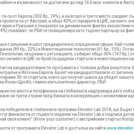
йзен и възможност за достигане до над 16.6 млн. клиенти в Авст
а са от Европа (302 бр., 74%), а на второ и трето място следват съ
на проекти са от Австрия, а общо 42% от пазарите в ЦИЕ, на които о
гария и Румъния е показател за динамичните финтех екосистеми н
., 4%) показват, че РБИ се позиционира като търсен партньор за ф
ваха с решения в шест предварително определени сфери. Най-голя
 данни (89 бр., 22%) и Инвестиционни технологии (61 бр., 15%). Ос
ехнологии, свързани с регулациите, събират общо 36% (147 бр.) 
тех сегмент в ЦИЕ по брой създадени стартъпи и инвестиционен ка
ап на кандидатстване по програмата с толкова добри резултати. El
нтрална и Източна Европа. Броят на кандидатствалите от региона 
ктираме 30-те стартъпа, които ще получат шанса да убедят нашет
за Йохан Щробл, главен изпълнителен директор, РБИ.
директно място в полуфинала на глобалната надпревара като побе
ране на трети страни пред банката в конкуренция с иновативни иде
за победители в глобалната програма Elevator Lab 2018, ще бъдат
тте финалиста от първото издание на Elevator Lab и подписа дого
ай своя клиент” (Know your customer) с австрийския стартъп Komp
сти от програмата Elevator Lab е достъпна на сайта
www.elevator