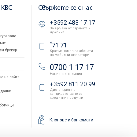
 KBC
Свържете се с нас
+3592 483 17 17
За връзка от страната и
чужбина
гуряване
*
ънт
71 71
ен брокер
Кратък номер за абонати
на мобилни оператори
и
0700 1 17 17
Национална линия
не на сайта
+3592 811 20 99
Дистанционно
 данни
кандидатстване за
кредитни продукти
аботчици
Клонове и банкомати