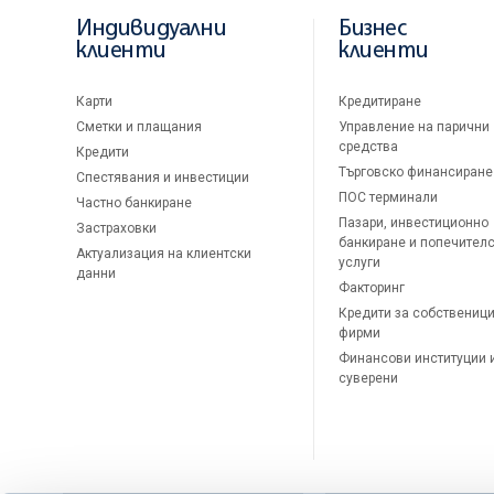
Индивидуални
Бизнес
клиенти
клиенти
Карти
Кредитиране
Сметки и плащания
Управление на парични
средства
Кредити
Търговско финансиране
Спестявания и инвестиции
ПОС терминали
Частно банкиране
Пазари, инвестиционно
Застраховки
банкиране и попечител
Актуализация на клиентски
услуги
данни
Факторинг
Кредити за собственици
фирми
Финансови институции 
суверени