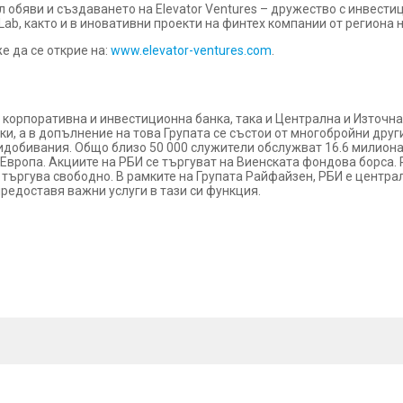
обяви и създаването на Elevator Ventures – дружество с инвестиц
 Lab, както и в иновативни проекти на финтех компании от региона 
е да се открие на:
www.elevator-ventures.com
.
корпоративна и инвестиционна банка, така и Централна и Източна 
ки, а в допълнение на това Групата се състои от многобройни дру
ридобивания. Общо близо 50 000 служители обслужват 16.6 милиона
а Европа. Акциите на РБИ се търгуват на Виенската фондова борса
се търгува свободно. В рамките на Групата Райфайзен, РБИ е центр
предоставя важни услуги в тази си функция.