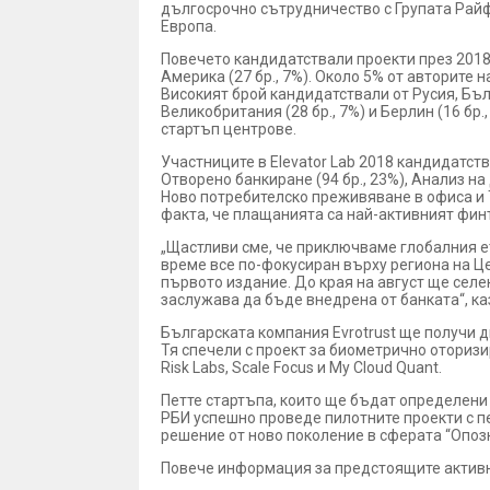
дългосрочно сътрудничество с Групата Райфа
Европа.
Повечето кандидатствали проекти през 2018-т
Америка (27 бр., 7%). Около 5% от авторите 
Високият брой кандидатствали от Русия, Бъл
Великобритания (28 бр., 7%) и Берлин (16 бр
стартъп центрове.
Участниците в Elеvator Lab 2018 кандидатст
Отворено банкиране (94 бр., 23%), Анализ на
Ново потребителско преживяване в офиса и Т
факта, че плащанията са най-активният фин
„Щастливи сме, че приключваме глобалния ет
време все по-фокусиран върху региона на Це
първото издание. До края на август ще селе
заслужава да бъде внедрена от банката“, ка
Българската компания Evrotrust ще получи 
Тя спечели с проект за биометрично оторизи
Risk Labs, Scale Focus и My Cloud Quant.
Петте стартъпа, които ще бъдат определени 
РБИ успешно проведе пилотните проекти с пе
решение от ново поколение в сферата “Опозн
Повече информация за предстоящите активно