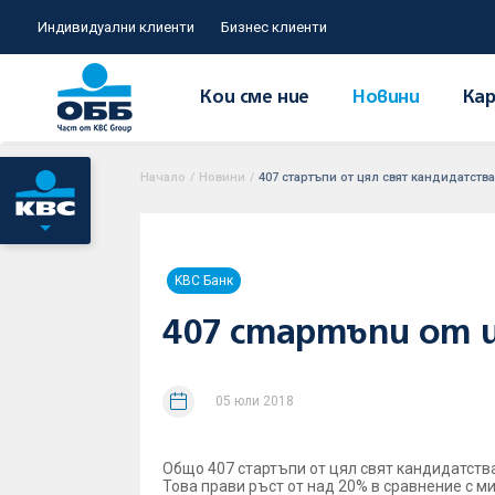
Индивидуални клиенти
Бизнес клиенти
Кои сме ние
Новини
Кар
Начало
/
Новини
/
407 стартъпи от цял свят кандидатствах
KBC Банк
407 стартъпи от ц
05 юли 2018
Общо 407 стартъпи от цял свят кандидатств
Това прави ръст от над 20% в сравнение с 