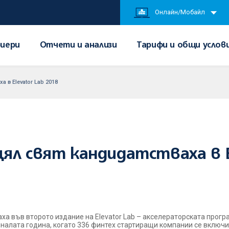
Онлайн/Мобайл
иери
Отчети и анализи
Тарифи и общи услов
а в Elevator Lab 2018
ял свят кандидатстваха в El
аха във второто издание на Elevator Lab – акселераторската прог
миналата година, когато 336 финтех стартиращи компании се включ