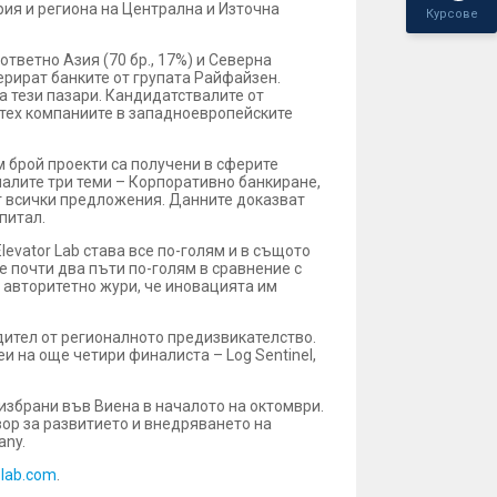
рия и региона на Централна и Източна
Курсове
ответно Азия (70 бр., 17%) и Северна
перират банките от групата Райфайзен.
а тези пазари. Кандидатствалите от
интех компаниите в западноевропейските
м брой проекти са получени в сферите
таналите три теми – Корпоративно банкиране,
от всички предложения. Данните доказват
питал.
evator Lab става все по-голям и в същото
е почти два пъти по-голям в сравнение с
о авторитетно жури, че иновацията им
дител от регионалното предизвикателство.
и на още четири финалиста – Log Sentinel,
 избрани във Виена в началото на октомври.
вор за развитието и внедряването на
any.
-lab.com
.