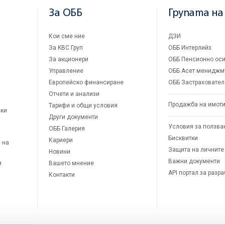
За ОББ
Групата на
Кои сме ние
ДЗИ
За KBC Груп
ОББ Интерлийз
За акционери
ОББ Пенсионно оси
Управление
ОББ Асет мениджм
Европейско финансиране
ОББ Застраховател
Отчети и анализи
Продажба на имот
Тарифи и общи условия
ски
Други документи
Условия за ползва
ОББ Галерия
Бисквитки
Кариери
 на
Защита на личните
Новини
Важни документи
и
Вашето мнение
API портал за разр
Контакти