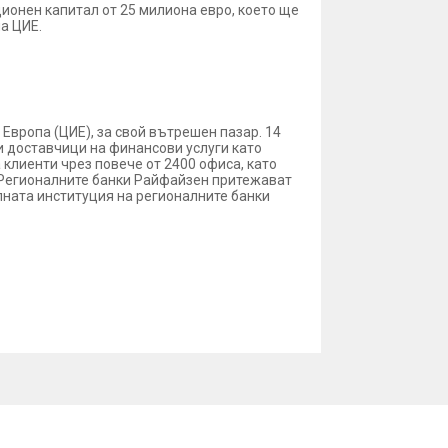
ионен капитал от 25 милиона евро, което ще
на ЦИЕ.
Европа (ЦИЕ), за свой вътрешен пазар. 14
ги доставчици на финансови услуги като
 клиенти чрез повече от 2400 офиса, като
. Регионалните банки Райфайзен притежават
алната институция на регионалните банки