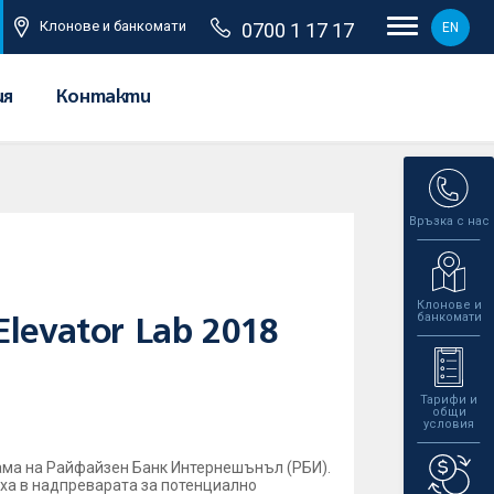
Клонове и банкомати
0700 1 17 17
EN
ия
Контакти
Връзка с нас
Клонове и
банкомати
evator Lab 2018
Тарифи и
общи
условия
рама на Райфайзен Банк Интернешънъл (РБИ).
иха в надпреварата за потенциално