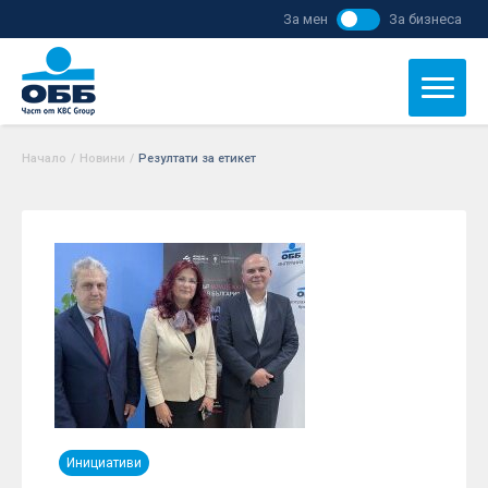
За мен
За бизнеса
Начало
/
Новини
/
Резултати за етикет
Инициативи