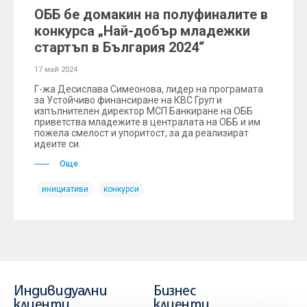
ОББ бе домакин на полуфиналите в
конкурса „Най-добър младежки
стартъп в България 2024“
17 май 2024
Г-жа Десислава Симеонова, лидер на програмата
за Устойчиво финансиране на КВС Груп и
изпълнителен директор МСП Банкиране на ОББ
приветства младежите в централата на ОББ и им
пожела смелост и упоритост, за да реализират
идеите си.
Още
инициативи
конкурси
Индивидуални
Бизнес
клиенти
клиенти