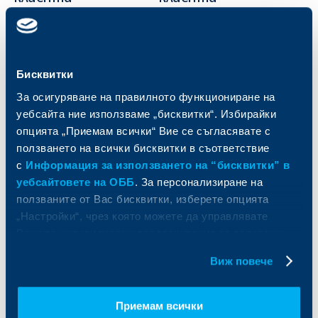
Карти
Кредитиране
Сметки и плащания
Управление на парични средства
Кредити
Търговско финансиране
Бисквитки
Спестявания и инвестиции
ПОС терминали
За осигуряване на правилното функциониране на
Частно банкиране
Пазари, инвестиционно банкиране
и попечителски услуги
Застраховки
уебсайта ние използваме „бисквитки“. Избирайки
Факторинг
Актуализация на клиентски данни
опцията „Приемам всички“ Вие се съгласявате с
Кредити за собственици на фирми
ползването на всички бисквитки в съответствие
Финансови институции и суверени
с
Информация за използването на “бисквитки” в
уебсайтовете на ОББ
. За персонализиране на
За ОББ
Групата на KBC
ползваните от Вас бисквитки, изберете опцията
„Настройки“, чрез която можете да управлявате
Кои сме ние
ДЗИ
Вашите индивидуални предпочитания за ползвани
За KBC Груп
ОББ Интерлийз
бисквитки.
За акционери
ОББ Пенсионно осигуряване
Виж повече
Управление
ОББ Асет мениджмънт
Европейско финансиране
ОББ Застрахователен брокер
Приемам всички
Отчети и анализи