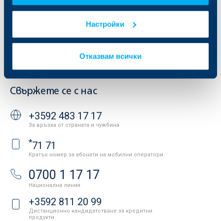
Продажба на имоти
Тарифи и общи условия
Други документи
Настройки
Условия за ползване на сайта
ОББ Галерия
Бисквитки
Кариери
Защита на личните данни
Новини
Отказвам всички
Важни документи
Вашето мнение
API портал за разработчици
Контакти
Свържете се с нас
+3592 483 17 17
За връзка от страната и чужбина
*
71 71
Кратък номер за абонати на мобилни оператори
0700 1 17 17
Национална линия
+3592 811 20 99
Дистанционно кандидатстване за кредитни
продукти