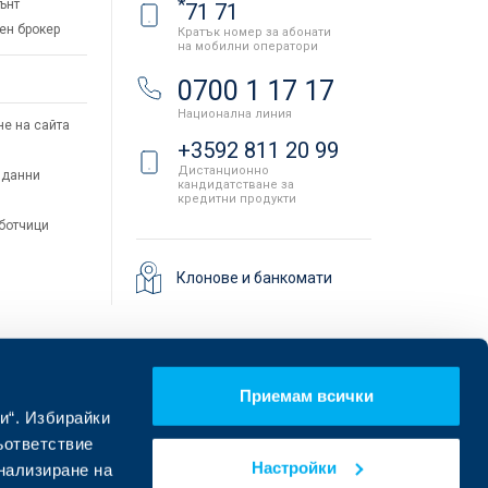
*
ънт
71 71
ен брокер
Кратък номер за абонати
на мобилни оператори
и
0700 1 17 17
Национална линия
не на сайта
+3592 811 20 99
Дистанционно
 данни
кандидатстване за
кредитни продукти
аботчици
Клонове и банкомати
Приемам всички
и“. Избирайки
ъответствие
Настройки
онализиране на