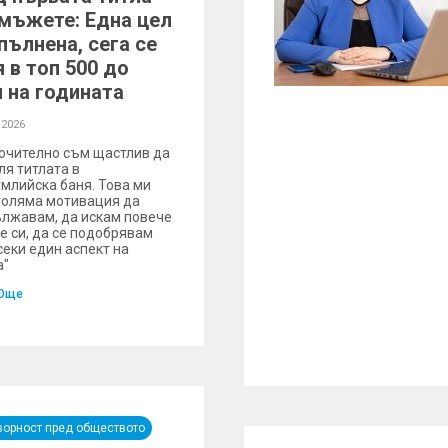
 мъжете: Една цел
пълнена, сега се
 в топ 500 до
я на годината
 2026
ючително съм щастлив да
ля титлата в
млийска баня. Това ми
голяма мотивация да
лжавам, да искам повече
бе си, да се подобрявам
секи един аспект на
а"
Още
ворност пред обществото