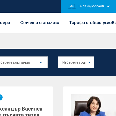
Онлайн/Мобайл
иери
Отчети и анализи
Тарифи и общи услов
т
ксандър Василев
д първата титла