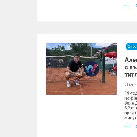
Спор
Але
с п
тит
01 юни
19-го
на фи
баня Д
6:2 в 
продъ
минут