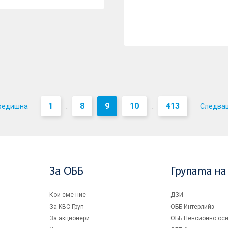
1
8
9
10
413
редишна
Следва
...
...
За ОББ
Групата на
Кои сме ние
ДЗИ
За KBC Груп
ОББ Интерлийз
За акционери
ОББ Пенсионно оси