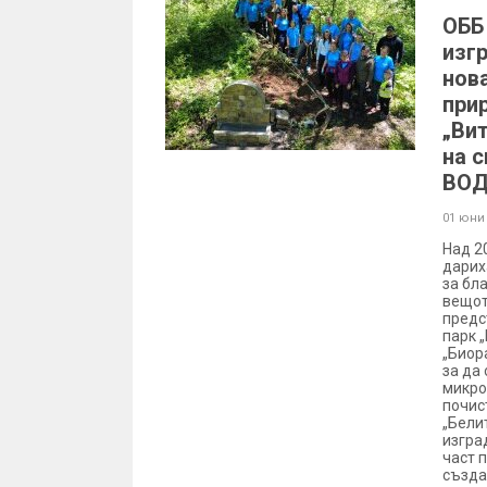
ОББ
изг
нов
при
„Ви
на 
ВО
01 юни
Над 2
дарих
за бл
вещот
предс
парк 
„Биор
за да
микро
почис
„Бели
изгра
част 
създа