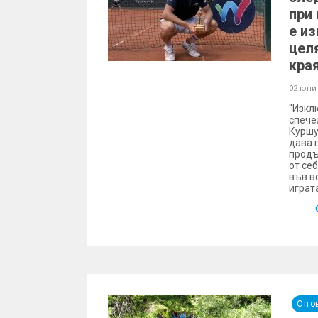
при
е из
целя
кра
02 юни
"Изкл
спече
Куршу
дава 
продъ
от се
във в
играт
Отго