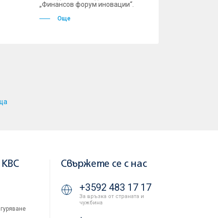
„Финансов форум иновации“.
Още
ща
 KBC
Свържете се с нас
+3592 483 17 17
За връзка от страната и
чужбина
гуряване