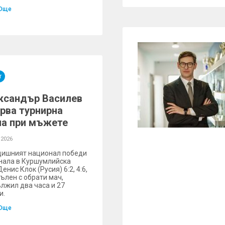
Още
т
ксандър Василев
ърва турнирна
ла при мъжете
 2026
дишният национал победи
нала в Куршумлийска
енис Клок (Русия) 6:2, 4:6,
пълен с обрати мач,
лжил два часа и 27
и.
Още