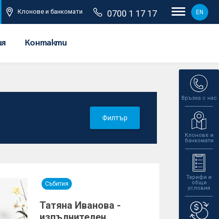
Клонове и банкомати
0700 1 17 17
EN
ия
Контакти
Връзка с нас
Филтър
Клонове и
банкомати
Тарифи и
общи
Събития
условия
Татяна Иванова -
изпълнителен