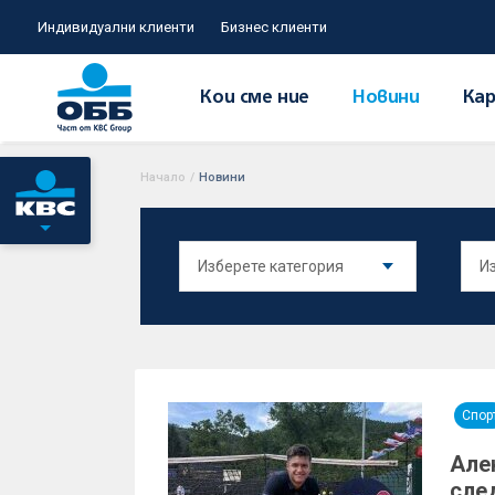
Индивидуални клиенти
Бизнес клиенти
Кои сме ние
Новини
Кар
Начало
/
Новини
Спор
Але
сле