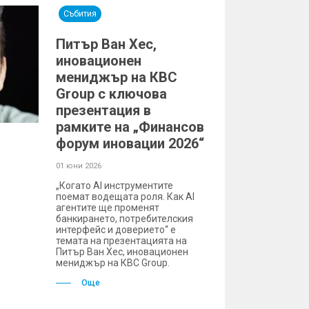
Събития
Питър Ван Хес,
иновационен
мениджър на КВС
Group с ключова
презентация в
рамките на „Финансов
форум иновации 2026“
01 юни 2026
„Когато AI инструментите
поемат водещата роля. Как AI
агентите ще променят
банкирането, потребителския
интерфейс и доверието“ е
темата на презентацията на
Питър Ван Хес, иновационен
мениджър на КВС Group.
Още