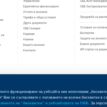
Управление
ОББ Асет мениджм
Европейско финансиране
ОББ Застраховател
Отчети и анализи
Продажба на имот
Тарифи и общи условия
ски
Други документи
Условия за ползва
ОББ Галерия
Бисквитки
Кариери
 на
Защита на личните
Новини
Важни документи
и
Вашето мнение
API портал за разр
Контакти
лното функциониране на уебсайта ние използваме „бисквитк
л
“ Вие се съгласявате с ползването на всички бисквитки в с
ването на “бисквитки” в уебсайтовете на ОББ
. За перс