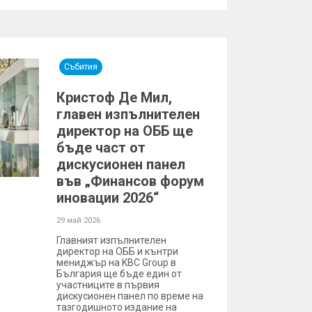
Събития
Кристоф Де Мил,
главен изпълнителен
директор на ОББ ще
бъде част от
дискусионен панел
във „Финансов форум
иновации 2026“
29 май 2026
Главният изпълнителен
директор на ОББ и кънтри
мениджър на KBC Group в
България ще бъде един от
участниците в първия
дискусионен панел по време на
тазгодишното издание на