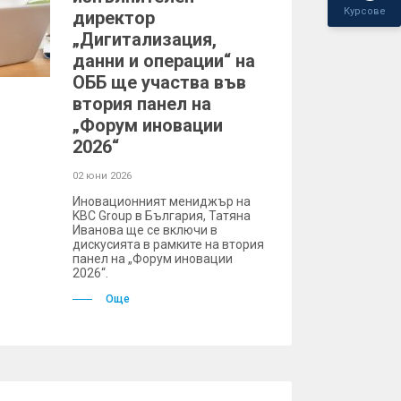
Курсове
директор
„Дигитализация,
данни и операции“ на
ОББ ще участва във
втория панел на
„Форум иновации
2026“
02 юни 2026
Иновационният мениджър на
KBC Group в България, Татяна
Иванова ще се включи в
дискусията в рамките на втория
панел на „Форум иновации
2026“.
Още