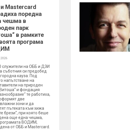
 и Mastercard
радиха поредна
а чешма в
роден парк
тоша“ в рамките
своята програма
ДИМ
 2026
0 служители на ОББ и ДЗИ
а съботния си предобед
агородна кауза. Под
о напътстване на
тавители на природен
„Витоша“ и фондация
азнообразие“ те работиха,
 оформят две
влажни зони и да
тят пътеката към хижа
те брези“, при която беше
дена още една чешма,
програмата ВОДИМ,
дена от ОББ и Mastercard.