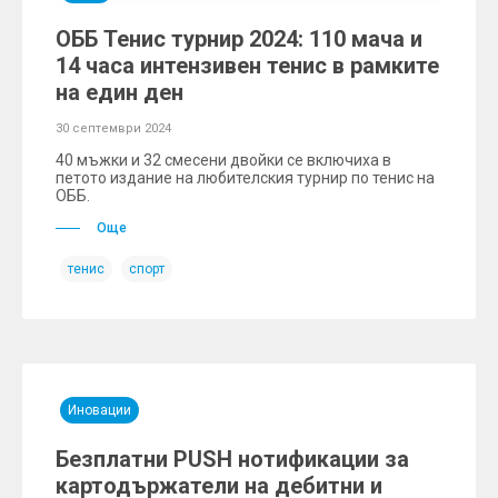
ОББ Тенис турнир 2024: 110 мача и
14 часа интензивен тенис в рамките
на един ден
30 септември 2024
40 мъжки и 32 смесени двойки се включиха в
петото издание на любителския турнир по тенис на
ОББ.
Още
тенис
спорт
Иновации
Безплатни PUSH нотификации за
картодържатели на дебитни и