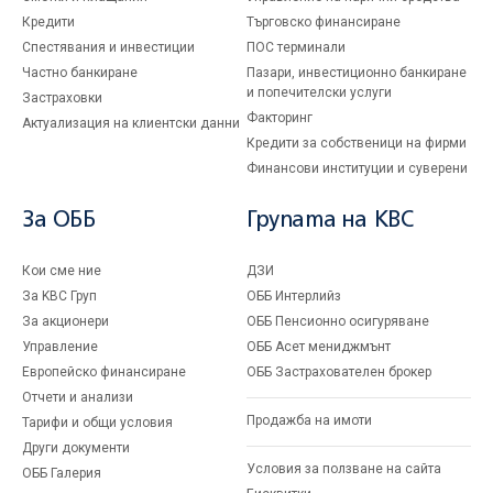
Кредити
Търговско финансиране
Спестявания и инвестиции
ПОС терминали
Частно банкиране
Пазари, инвестиционно банкиране
и попечителски услуги
Застраховки
Факторинг
Актуализация на клиентски данни
Кредити за собственици на фирми
Финансови институции и суверени
За ОББ
Групата на KBC
Кои сме ние
ДЗИ
За KBC Груп
ОББ Интерлийз
За акционери
ОББ Пенсионно осигуряване
Управление
ОББ Асет мениджмънт
Европейско финансиране
ОББ Застрахователен брокер
Отчети и анализи
Продажба на имоти
Тарифи и общи условия
Други документи
Условия за ползване на сайта
ОББ Галерия