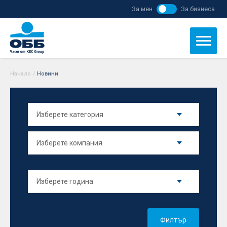
За мен
За бизнеса
Начало
/
Новини
Филтър