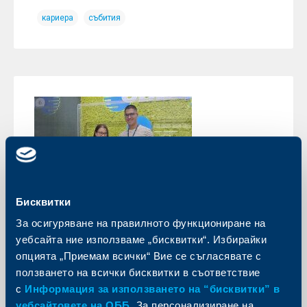
кариера
събития
Бисквитки
За осигуряване на правилното функциониране на
Кариера
уебсайта ние използваме „бисквитки“. Избирайки
опцията „Приемам всички“ Вие се съгласявате с
Летен стаж в ОББ и нов поглед към
ползването на всички бисквитки в съответствие
бъдещето
с
Информация за използването на “бисквитки” в
02 октомври 2024
уебсайтовете на ОББ
. За персонализиране на