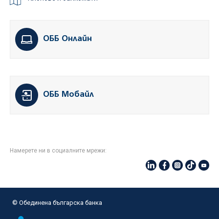
ОББ Онлайн
ОББ Мобайл
Намерете ни в социалните мрежи:
© Oбединена българска банка