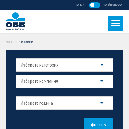
За мен
За бизнеса
Начало
/
Новини
Филтър