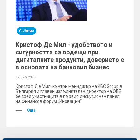
Събития
Кристоф Де Мил - удобството и
сигурността са водещи при
дигиталните продукти, доверието е
в основата на банковия бизнес
27 май 2025
Кристоф Де Мил, кънтри мениджър на KBC Group в
България и главен изпълнителен директор на ОББ,
бе сред участниците в първия дискусионен панел
на Финансов форум „Иновации“
Още