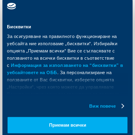
Съобщения за клиенти
Съобщение до инвеститорите в
Бисквитки
Optimum Fund Enhanced Intelligence
За осигуряване на правилното функциониране на
Global Allocation
уебсайта ние използваме „бисквитки“. Избирайки
27 май 2025
опцията „Приемам всички“ Вие се съгласявате с
ползването на всички бисквитки в съответствие
Проспектът и основният информационен документ
на подфонда Enhanced Intelligence Global Allocation
с
Информация за използването на “бисквитки” в
на Optimum Fund ще бъдат изменени на 27 юни
уебсайтовете на ОББ
. За персонализиране на
2025 г.
ползваните от Вас бисквитки, изберете опцията
Още
„Настройки“, чрез която можете да управлявате
Вашите индивидуални предпочитания за ползвани
бисквитки.
Виж повече
Приемам всички