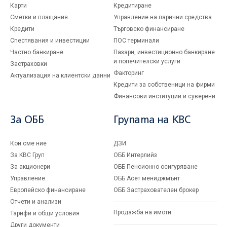
Карти
Кредитиране
Сметки и плащания
Управление на парични средства
Кредити
Търговско финансиране
Спестявания и инвестиции
ПОС терминали
Частно банкиране
Пазари, инвестиционно банкиране
и попечителски услуги
Застраховки
Факторинг
Актуализация на клиентски данни
Кредити за собственици на фирми
Финансови институции и суверени
За ОББ
Групата на KBC
Кои сме ние
ДЗИ
За KBC Груп
ОББ Интерлийз
За акционери
ОББ Пенсионно осигуряване
Управление
ОББ Асет мениджмънт
Европейско финансиране
ОББ Застрахователен брокер
Отчети и анализи
Продажба на имоти
Тарифи и общи условия
Други документи