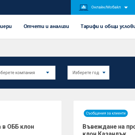
Онлайн/Мобайл
иери
Отчети и анализи
Тарифи и общи услов
Съобщения за клиенти
 в ОББ клон
Въвеждане на про
клон Казанлък