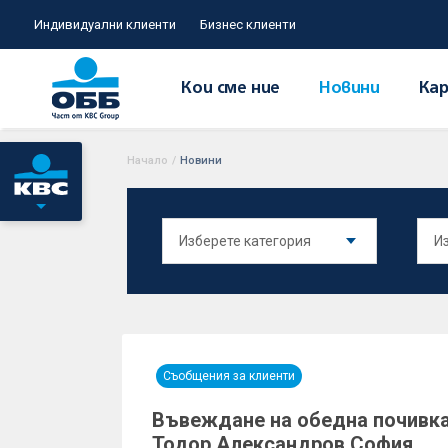
Индивидуални клиенти
Бизнес клиенти
Кои сме ние
Новини
Кар
Начало
/
Новини
Съобщения за клиенти
Въвеждане на обедна почивка
Тодор Александров София