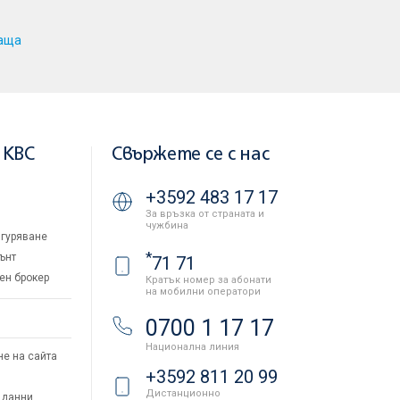
аща
 KBC
Свържете се с нас
+3592 483 17 17
За връзка от страната и
чужбина
гуряване
*
ънт
71 71
ен брокер
Кратък номер за абонати
на мобилни оператори
и
0700 1 17 17
Национална линия
не на сайта
+3592 811 20 99
Дистанционно
 данни