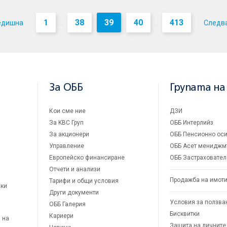
1
38
39
40
413
едишна
Следв
...
...
За ОББ
Групата на
Кои сме ние
ДЗИ
За KBC Груп
ОББ Интерлийз
За акционери
ОББ Пенсионно оси
Управление
ОББ Асет мениджм
Европейско финансиране
ОББ Застраховател
Отчети и анализи
Продажба на имот
Тарифи и общи условия
ски
Други документи
Условия за ползва
ОББ Галерия
Бисквитки
Кариери
 на
Защита на личните