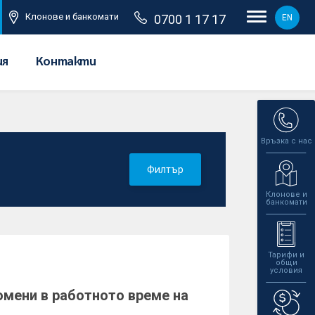
Клонове и банкомати
0700 1 17 17
EN
ия
Контакти
Връзка с нас
Филтър
Клонове и
банкомати
Тарифи и
общи
условия
мени в работното време на