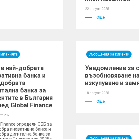
22 август 2025
Още
омпанията
Съобщения за клиенти
 е най-добрата
Уведомление за с
вативна банка и
възобновяване на
-добрата
изкупуване и зам
итална банка за
18 август 2025
ентите в България
Още
ед Global Finance
ст 2025
l Finance определи ОББ за
обра иновативна банка и
обра дигитална банка за
Съобщения за клиенти