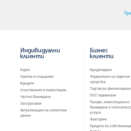
Пр
Индивидуални
Бизнес
клиенти
клиенти
Карти
Кредитиране
Сметки и плащания
Управление на парични
средства
Кредити
Търговско финансиране
Спестявания и инвестиции
ПОС терминали
Частно банкиране
Пазари, инвестиционно
Застраховки
банкиране и попечител
Актуализация на клиентски
услуги
данни
Факторинг
Кредити за собственици