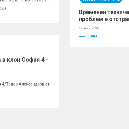
тите в България за 2025 г.
Още
Временен техниче
проблем е отстра
14 август 2025
Още
в клон София 4 -
я 4/Тодор Александров от