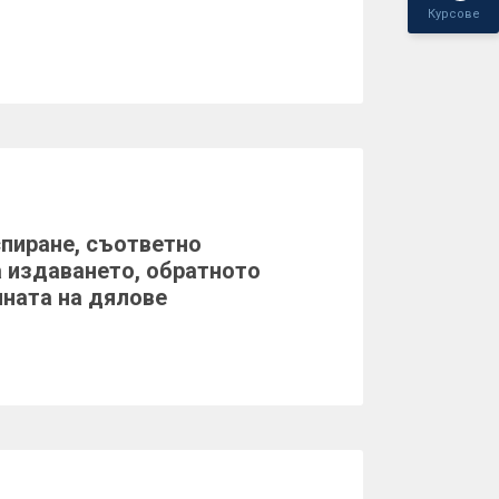
Курсове
пиране, съответно
 издаването, обратното
яната на дялове