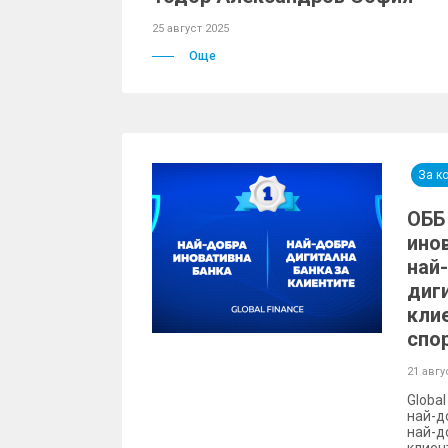
25 август 2025
Още
За к
ОББ
ино
най
диг
кли
спор
21 авгу
Globa
най-д
най-д