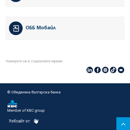
ОББ Мобайл
Намерете ни в социалните мрежи:
© Oбединена българска банка
Member of KBC group
eDesign
Уебсайт от: