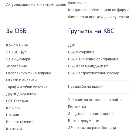
Факторинг
Актуализация на клиентски данни
Кредити за собственици на фирми
Финансови институции и суверени
За ОББ
Групата на KBC
Кои сме ние
ДЗИ
За KBC Груп
ОББ Интерлийз
За акционери
ОББ Пенсионно осигуряване
Управление
ОББ Асет мениджмънт
Европейско финансиране
ОББ Застрахователен брокер
Отчети и анализи
Продажба на имоти
Тарифи и общи условия
Други документи
Условия за ползване на сайта
ОББ Галерия
Бисквитки
Кариери
Защита на личните данни
Новини
Важни документи
Вашето мнение
API портал за разработчици
Контакти