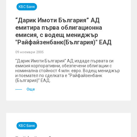
KBC Банк
“Дарик Имоти България” АД
емитира първа облигационна
емисия, с водещ мениджър
"Райфайзенбанк(България)" ЕАД
09 ноември 2005
“Дарик Имоти България” АД издаде първата си
емисия корпоративни, обезпечени облигации с
номинална стойност 4 млн. евро. Водещ мениджър
и поемател по сделката е “Райфайзенбанк
(България)” ЕАД.
Още
KBC Банк