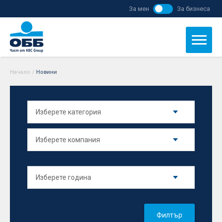
За мен
За бизнеса
Начало
/
Новини
Филтър