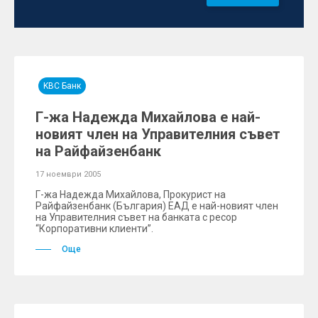
KBC Банк
Г-жа Надежда Михайлова е най-
новият член на Управителния съвет
на Райфайзенбанк
17 ноември 2005
Г-жа Надежда Михайлова, Прокурист на
Райфайзенбанк (България) ЕАД е най-новият член
на Управителния съвет на банката с ресор
“Корпоративни клиенти”.
Още