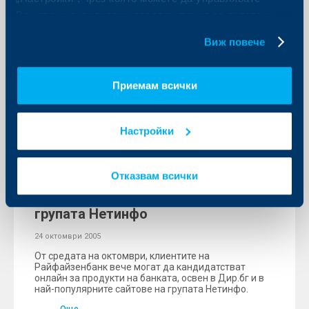
Вашите индивидуални предпочитания за ползвани
Още
бисквитки.
Виж повече
Приемам всички
KBC Банк
Райфайзенбанк разширява
Настройки
присъствието си в интернет
пространството. След Дир.бг, за
Отказвам всички
продукти на банката вече може да
се кандидатства и в сайтовете от
групата Нетинфо
24 октомври 2005
От средата на октомври, клиентите на
Райфайзенбанк вече могат да кандидатстват
онлайн за продукти на банката, освен в Дир.бг и в
най-популярните сайтове на групата Нетинфо.