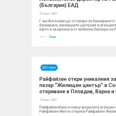
(България) ЕАД
22 март 2007
Г-жа Ангелова ще отговаря за банкирането 
банкиране, жилищните центрове и агенцият
както и за мрежата от мобилни банкери на 
Още
KBC Банк
Райфайзен откри уникалния з
пазар “Жилищен център” в С
откриване в Пловдив, Варна и
13 март 2007
Райфайзенбанк и новоучредената агенция 
Райфайзен Имоти откриха Райфайзен Жили