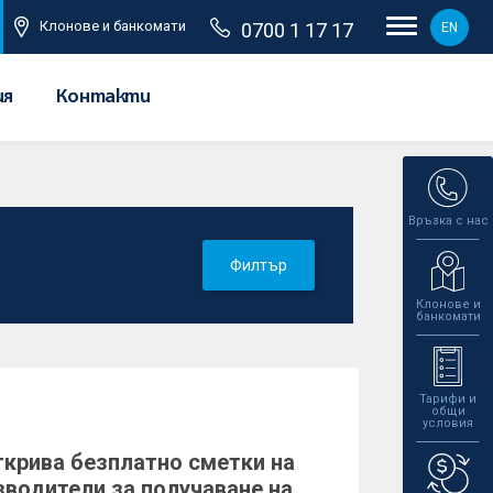
Клонове и банкомати
0700 1 17 17
EN
ия
Контакти
Връзка с нас
Филтър
Клонове и
банкомати
Тарифи и
общи
условия
крива безплатно сметки на
водители за получаване на