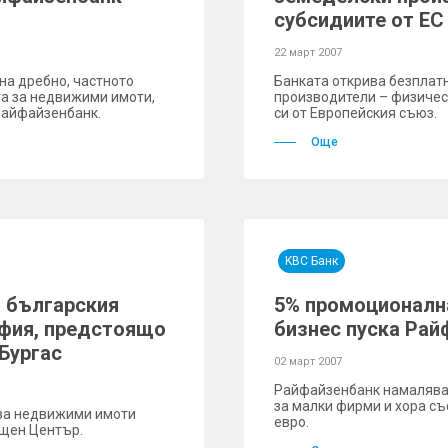
субсидиите от ЕС
22 март 2007
на дребно, частното
Банката открива безплат
а за недвижими имоти,
производители – физическ
Райфайзенбанк.
си от Европейския съюз.
Още
KBC Банк
а българския
5% промоционална
офия, предстоящо
бизнес пуска Рай
 Бургас
02 март 2007
Райфайзенбанк намалява
за малки фирми и хора съ
за недвижими имоти
евро.
щен Център.