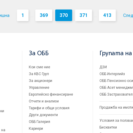
1
369
370
371
413
ишна
Сле
...
...
За ОББ
Групата на
Кои сме ние
ДЗИ
За KBC Груп
ОББ Интерлийз
За акционери
ОББ Пенсионно оси
Управление
ОББ Асет мениджм
Европейско финансиране
ОББ Застраховател
Отчети и анализи
Продажба на имот
Тарифи и общи условия
ски
Други документи
Условия за ползва
ОББ Галерия
Бисквитки
Кариери
 на