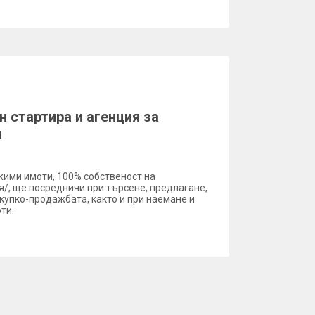
н стартира и агенция за
и
жими имоти, 100% собственост на
/, ще посредничи при търсене, предлагане,
купко-продажбата, както и при наемане и
ти.