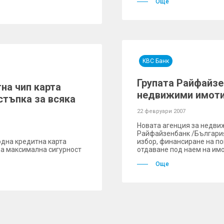
Още
KBC Банк
Групата Райфайзе
на чип карта
недвижими имот
стъпка за всяка
22 февруари 2007
Новата агенция за недви
Райфайзенбанк /България
дна кредитна карта
избор, финансиране на по
ява максимална сигурност
отдаване под наем на имо
Още