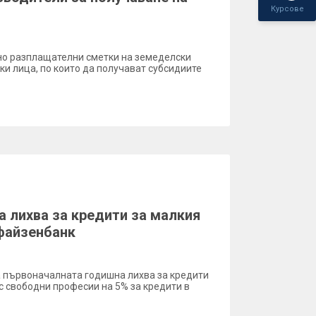
Курсове
но разплащателни сметки на земеделски
и лица, по които да получават субсидиите
 лихва за кредити за малкия
файзенбанк
 първоначалната годишна лихва за кредити
с свободни професии на 5% за кредити в