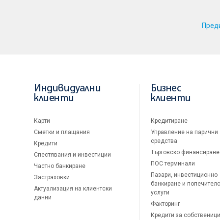
Пред
Индивидуални
Бизнес
клиенти
клиенти
Карти
Кредитиране
Сметки и плащания
Управление на парични
средства
Кредити
Търговско финансиране
Спестявания и инвестиции
ПОС терминали
Частно банкиране
Пазари, инвестиционно
Застраховки
банкиране и попечител
Актуализация на клиентски
услуги
данни
Факторинг
Кредити за собственици