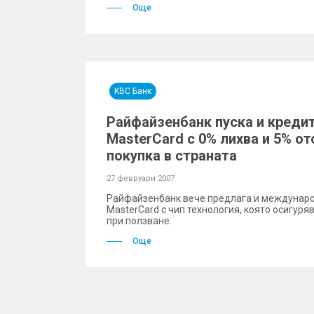
Още
KBC Банк
Райфайзенбанк пуска и кредит
MasterCard с 0% лихва и 5% от
покупка в страната
27 февруари 2007
Райфайзенбанк вече предлага и междунаро
MasterCard с чип технология, която осигур
при ползване.
Още