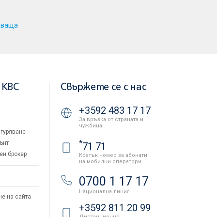
дваща
 KBC
Свържете се с нас
+3592 483 17 17
За връзка от страната и
чужбина
гуряване
*
ънт
71 71
ен брокер
Кратък номер за абонати
на мобилни оператори
и
0700 1 17 17
Национална линия
не на сайта
+3592 811 20 99
Дистанционно