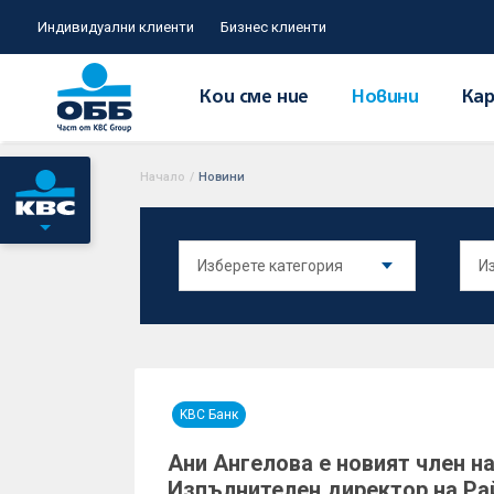
Индивидуални клиенти
Бизнес клиенти
Кои сме ние
Новини
Кар
Начало
/
Новини
KBC Банк
Ани Ангелова е новият член на
Изпълнителен директор на Р