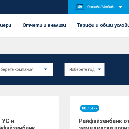
Онлайн/Мобайл
иери
Отчети и анализи
Тарифи и общи услов
KBC Банк
 УС и
Райфайзенбанк от
айфайзенбанк
земеделски произ