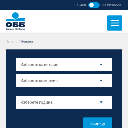
За мен
За бизнеса
Начало
/
Новини
Филтър