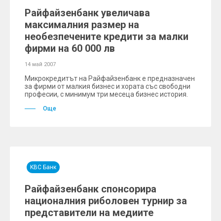
Райфайзенбанк увеличава
максималния размер на
необезпечените кредити за малки
фирми на 60 000 лв
14 май 2007
Микрокредитът на Райфайзенбанк е предназначен
за фирми от малкия бизнес и хората със свободни
професии, с минимум три месеца бизнес история.
Още
KBC Банк
Райфайзенбанк спонсорира
националния риболовен турнир за
представители на медиите