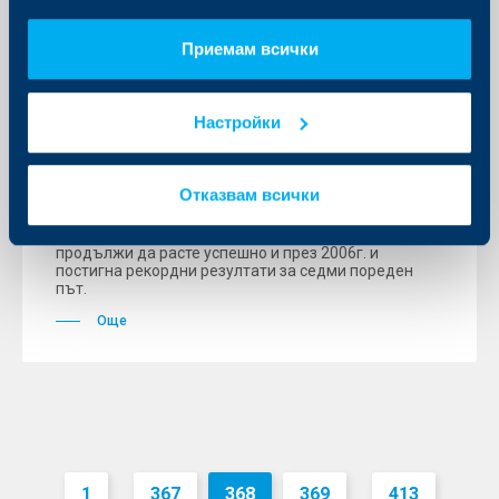
Приемам всички
KBC Банк
Райфайзен Централбанк с
Настройки
рекордни резултати за седми
пореден път
Отказвам всички
19 април 2007
Групата Райфайзен Централбанк Австрия АГ (РЦБ)
продължи да расте успешно и през 2006г. и
постигна рекордни резултати за седми пореден
път.
Още
1
367
368
369
413
...
...