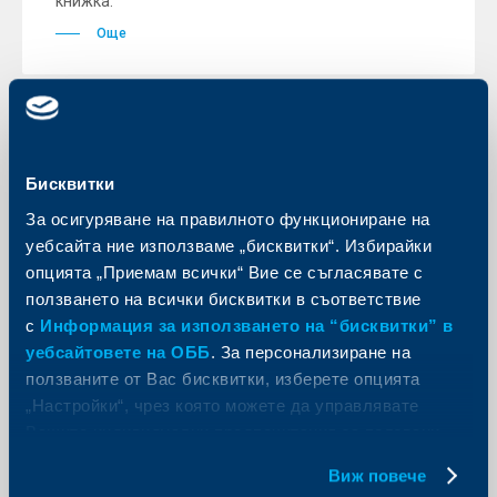
книжка.
Още
KBC Банк
Бисквитки
Райфайзенбанк предлага
За осигуряване на правилното функциониране на
безплатни застраховки с всяка
уебсайта ние използваме „бисквитки“. Избирайки
международна кредитна карта Visa
опцията „Приемам всички“ Вие се съгласявате с
и MasterCard
ползването на всички бисквитки в съответствие
с
Информация за използването на “бисквитки” в
25 април 2007
уебсайтовете на ОББ
. За персонализиране на
Безплатният пакет застраховки става валиден
ползваните от Вас бисквитки, изберете опцията
след като бъде осъществена първата транзакция с
кредитната карта.
„Настройки“, чрез която можете да управлявате
Още
Вашите индивидуални предпочитания за ползвани
бисквитки.
Виж повече