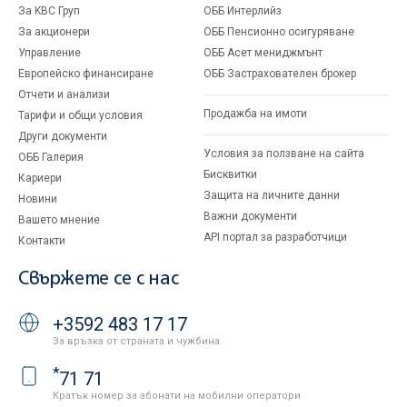
За KBC Груп
ОББ Интерлийз
За акционери
ОББ Пенсионно осигуряване
Управление
ОББ Асет мениджмънт
Европейско финансиране
ОББ Застрахователен брокер
Отчети и анализи
Продажба на имоти
Тарифи и общи условия
Други документи
Условия за ползване на сайта
ОББ Галерия
Бисквитки
Кариери
Защита на личните данни
Новини
Важни документи
Вашето мнение
API портал за разработчици
Контакти
Свържете се с нас
+3592 483 17 17
За връзка от страната и чужбина
*
71 71
Кратък номер за абонати на мобилни оператори