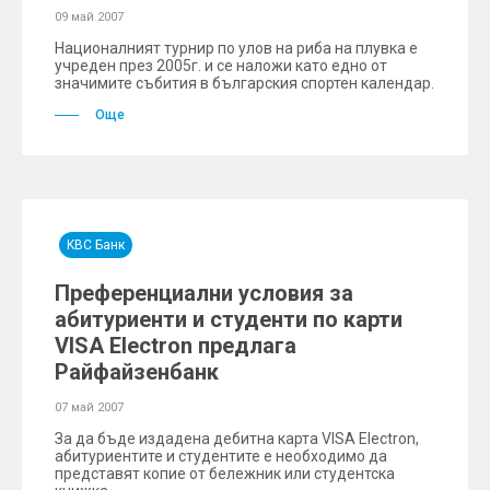
09 май 2007
Националният турнир по улов на риба на плувка е
учреден през 2005г. и се наложи като едно от
значимите събития в българския спортен календар.
Още
KBC Банк
Преференциални условия за
абитуриенти и студенти по карти
VISA Electron предлага
Райфайзенбанк
07 май 2007
За да бъде издадена дебитна карта VISA Electron,
абитуриентите и студентите е необходимо да
представят копие от бележник или студентска