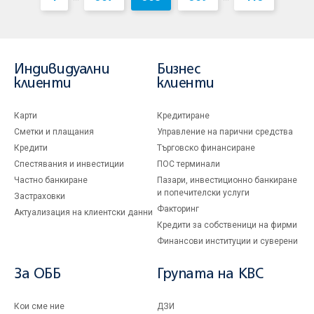
Индивидуални
Бизнес
клиенти
клиенти
Карти
Кредитиране
Сметки и плащания
Управление на парични средства
Кредити
Търговско финансиране
Спестявания и инвестиции
ПОС терминали
Частно банкиране
Пазари, инвестиционно банкиране
и попечителски услуги
Застраховки
Факторинг
Актуализация на клиентски данни
Кредити за собственици на фирми
Финансови институции и суверени
За ОББ
Групата на KBC
Кои сме ние
ДЗИ