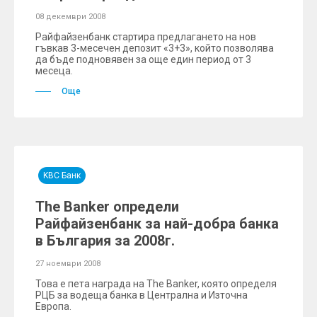
08 декември 2008
Райфайзенбанк стартира предлагането на нов
гъвкав 3-месечен депозит «3+3», който позволява
да бъде подновявен за още един период от 3
месеца.
Още
KBC Банк
The Banker определи
Райфайзенбанк за най-добра банка
в България за 2008г.
27 ноември 2008
Това е пета награда на The Banker, която определя
РЦБ за водеща банка в Централна и Източна
Европа.