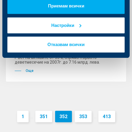
KBC Банк
Приемам всички
53% ръст на печалбата след
данъци до 110.3 млн. лева отчита
Настройки
Райфайзенбанк за първото
деветмесечие на 2008г.
Отказвам всички
12 ноември 2008
Ръст на активите от 35%, спрямо първото
деветмесечие на 2007г. до 7.16 млрд. лева.
Още
1
351
352
353
413
...
...