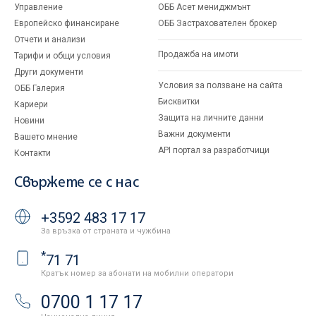
Управление
ОББ Асет мениджмънт
Европейско финансиране
ОББ Застрахователен брокер
Отчети и анализи
Продажба на имоти
Тарифи и общи условия
Други документи
Условия за ползване на сайта
ОББ Галерия
Бисквитки
Кариери
Защита на личните данни
Новини
Важни документи
Вашето мнение
API портал за разработчици
Контакти
Свържете се с нас
+3592 483 17 17
За връзка от страната и чужбина
*
71 71
Кратък номер за абонати на мобилни оператори
0700 1 17 17