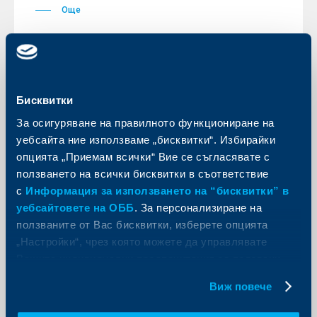
Още
KBC Банк
Бисквитки
За осигуряване на правилното функциониране на
8.70% лихва по едногодишните
уебсайта ние използваме „бисквитки“. Избирайки
депозити в лева предлага
опцията „Приемам всички“ Вие се съгласявате с
Райфайзенбанк
ползването на всички бисквитки в съответствие
24 ноември 2008
с
Информация за използването на “бисквитки” в
Промоцията е валидна до края на годината и важи
уебсайтовете на ОББ
. За персонализиране на
за новооткрити влогове за първия период на
ползваните от Вас бисквитки, изберете опцията
депозита.
„Настройки“, чрез която можете да управлявате
Още
Вашите индивидуални предпочитания за ползвани
бисквитки.
Виж повече