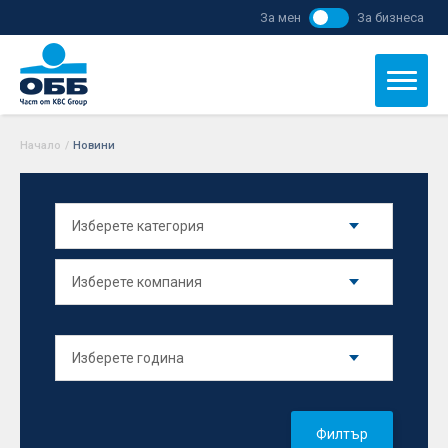
За мен
За бизнеса
Начало
/
Новини
Филтър