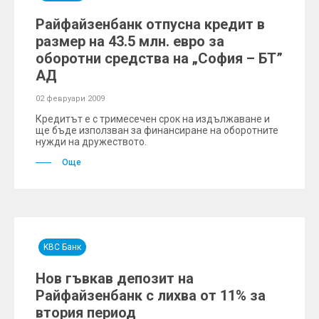
Райфайзенбанк отпусна кредит в
размер на 43.5 млн. евро за
оборотни средства на „София – БТ”
АД
02 февруари 2009
Кредитът е с тримесечен срок на издължаване и
ще бъде използван за финансиране на оборотните
нужди на дружеството.
Още
KBC Банк
Нов гъвкав депозит на
Райфайзенбанк с лихва от 11% за
втория период