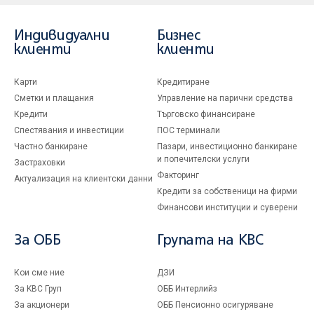
Индивидуални
Бизнес
клиенти
клиенти
Карти
Кредитиране
Сметки и плащания
Управление на парични средства
Кредити
Търговско финансиране
Спестявания и инвестиции
ПОС терминали
Частно банкиране
Пазари, инвестиционно банкиране
и попечителски услуги
Застраховки
Факторинг
Актуализация на клиентски данни
Кредити за собственици на фирми
Финансови институции и суверени
За ОББ
Групата на KBC
Кои сме ние
ДЗИ
За KBC Груп
ОББ Интерлийз
За акционери
ОББ Пенсионно осигуряване