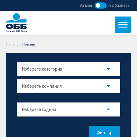
За мен
За бизнеса
Начало
/
Новини
Филтър