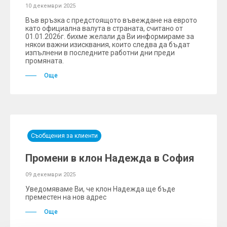
10 декември 2025
Във връзка с предстоящото въвеждане на еврото
като официална валута в страната, считано от
01.01.2026г. бихме желали да Ви информираме за
някои важни изисквания, които следва да бъдат
изпълнени в последните работни дни преди
промяната.
Още
Съобщения за клиенти
Промени в клон Надежда в София
09 декември 2025
Уведомяваме Ви, че клон Надежда ще бъде
преместен на нов адрес
Още