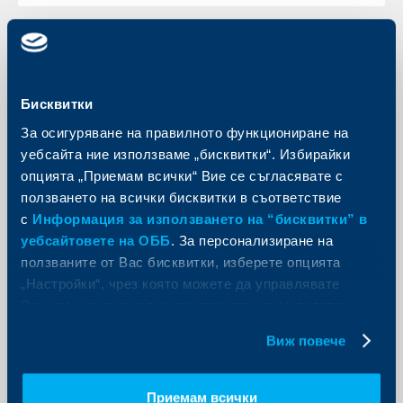
Съобщения за клиенти
Бисквитки
Промени в клон Стамболийски в
За осигуряване на правилното функциониране на
София
уебсайта ние използваме „бисквитки“. Избирайки
08 декември 2025
опцията „Приемам всички“ Вие се съгласявате с
Уведомяваме Ви, че клон Стамболийски ще бъде
ползването на всички бисквитки в съответствие
преместен на нов адрес
с
Информация за използването на “бисквитки” в
Още
уебсайтовете на ОББ
. За персонализиране на
ползваните от Вас бисквитки, изберете опцията
„Настройки“, чрез която можете да управлявате
Вашите индивидуални предпочитания за ползвани
бисквитки.
Виж повече
Съобщения за клиенти
Важно съобщение за търговци за
Приемам всички