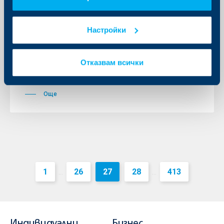
ПОС
05 декември 2025
Настройки
Във връзка с предстоящото преминаване към
новата национална валута, бихме искали да Ви
информираме, че считано от 01.01.2026 г. няма да
бъде налична техническа възможност за
Отказвам всички
обработка на възстановявания на транзакции на
картодържатели, извършени чрез ПОС терминал в
лева.
Още
1
26
27
28
413
...
...
Индивидуални
Бизнес