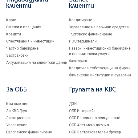
клиенти
клиенти
Карти
Кредитиране
Сметки и плащания
Управление на парични средства
Кредити
Търговско финансиране
Спестявания и инвестиции
ПОС терминали
Частно банкиране
Пазари, инвестиционно банкиране
и попечителски услуги
Застраховки
Факторинг
Актуализация на клиентски данни
Кредити за собственици на фирми
Финансови институции и суверени
За ОББ
Групата на KBC
Кои сме ние
ДЗИ
За KBC Груп
ОББ Интерлийз
За акционери
ОББ Пенсионно осигуряване
Управление
ОББ Асет мениджмънт
Европейско финансиране
ОББ Застрахователен брокер