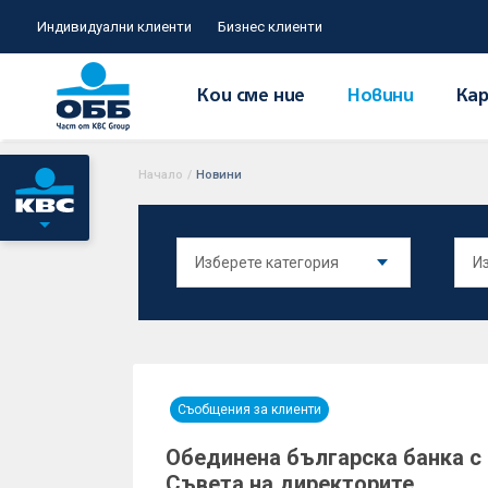
Индивидуални клиенти
Бизнес клиенти
Кои сме ние
Новини
Кар
Начало
/
Новини
Съобщения за клиенти
Обединена българска банка с 
Съвета на директорите