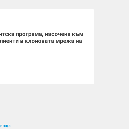
нтска програма, насочена към
клиенти в клоновата мрежа на
дваща