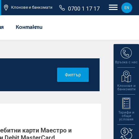
Клонове и банкомати
0700 1 17 17
EN
ия
Контакти
Връзка с нас
Филтър
Клонове и
банкомати
Тарифи и
общи
условия
ебитни карти Маестро и
и Debit MasterCard