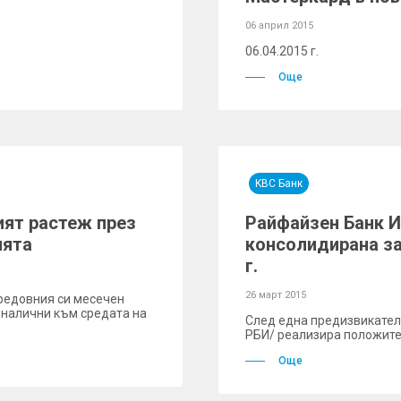
06 април 2015
06.04.2015 г.
Още
KBC Банк
ят растеж през
Райфайзен Банк 
ията
консолидирана заг
г.
26 март 2015
редовния си месечен
 налични към средата на
След една предизвикател
РБИ/ реализира положител
Още