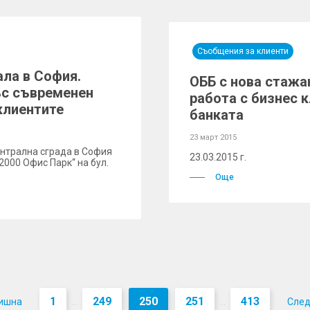
Съобщения за клиенти
ала в София.
ОББ с нова стажа
ъс съвременен
работа с бизнес 
клиентите
банката
23 март 2015
ентрална сграда в София
23.03.2015 г.
2000 Офис Парк“ на бул.
Още
1
249
250
251
413
ишна
Сле
...
...