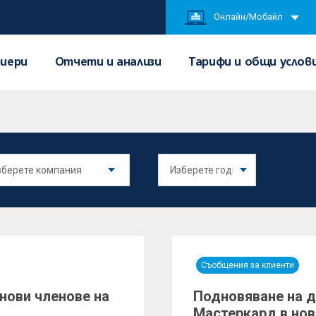
Онлайн/Мобайл
иери
Отчети и анализи
Тарифи и общи услов
Съобщения за клиенти
нови членове на
Подновяване на д
Мастеркард в нов