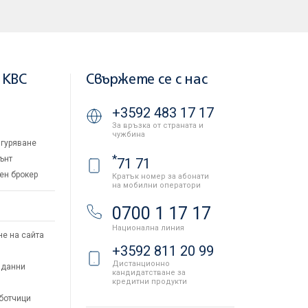
 KBC
Свържете се с нас
+3592 483 17 17
За връзка от страната и
чужбина
гуряване
*
ънт
71 71
ен брокер
Кратък номер за абонати
на мобилни оператори
и
0700 1 17 17
Национална линия
не на сайта
+3592 811 20 99
Дистанционно
 данни
кандидатстване за
кредитни продукти
аботчици