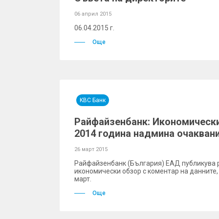
06 април 2015
06.04.2015 г.
Още
KBC Банк
Райфайзенбанк: Икономически
2014 година надмина очакван
26 март 2015
Райфайзенбанк (България) ЕАД публикува 
икономически обзор с коментар на данните,
март.
Още