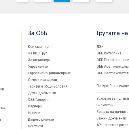
За ОББ
Групата на
Кои сме ние
ДЗИ
За KBC Груп
ОББ Интерлийз
За акционери
ОББ Пенсионно оси
Управление
ОББ Асет мениджм
Европейско финансиране
ОББ Застраховател
Отчети и анализи
Продажба на имот
Тарифи и общи условия
ски
Други документи
Условия за ползва
ОББ Галерия
Бисквитки
Кариери
 на
Защита на личните
Новини
Важни документи
и
Вашето мнение
API портал за разр
Контакти