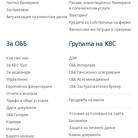
Частно банкиране
Пазари, инвестиционно банкиране
и попечителски услуги
Застраховки
Факторинг
Актуализация на клиентски данни
Кредити за собственици на фирми
Финансови институции и суверени
За ОББ
Групата на KBC
Кои сме ние
ДЗИ
За KBC Груп
ОББ Интерлийз
За акционери
ОББ Пенсионно осигуряване
Управление
ОББ Асет мениджмънт
Европейско финансиране
ОББ Застрахователен брокер
Отчети и анализи
Продажба на имоти
Тарифи и общи условия
Други документи
Условия за ползване на сайта
ОББ Галерия
Бисквитки
Кариери
Защита на личните данни
Новини
Важни документи
Вашето мнение