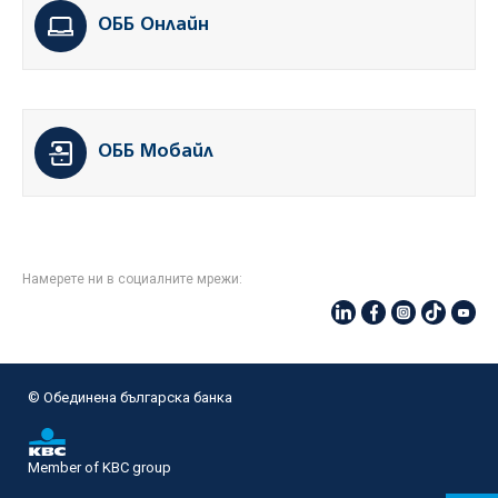
ОББ Онлайн
ОББ Мобайл
Намерете ни в социалните мрежи:
© Oбединена българска банка
Member of KBC group