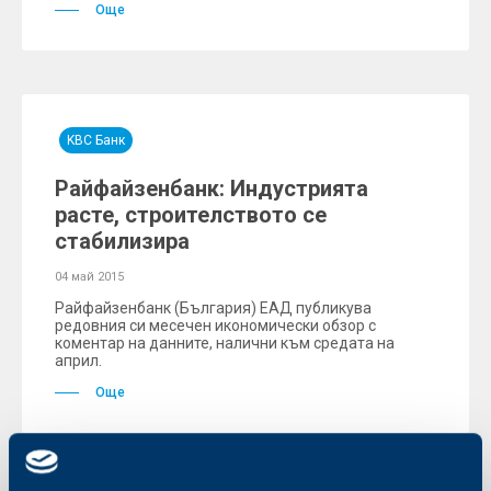
Още
KBC Банк
Райфайзенбанк: Индустрията
расте, строителството се
стабилизира
04 май 2015
Райфайзенбанк (България) ЕАД публикува
редовния си месечен икономически обзор с
коментар на данните, налични към средата на
април.
Още