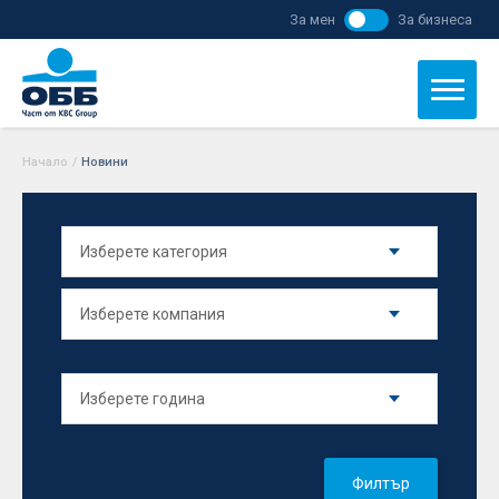
За мен
За бизнеса
Начало
/
Новини
Филтър