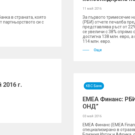
11 май 2016
анка в страната, която
За първото тримесечие н
от партньорството си с
(РБИ) отчете печалба пре
представлява ръст от 22
се увеличи с 38% спрямо 
достигна 138 млн. евро, 
114 млн. евро.
Още
 2016 г.
KBC Банк
EMEA Финанс: РБИ
ОНД”
03 май 2016
EMEA Финанс (EMEA Finan
специализирано в отразя
Близкия Изток и Африка, 