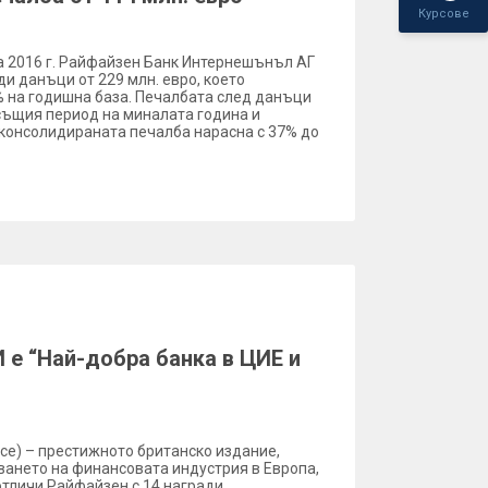
Курсове
а 2016 г. Райфайзен Банк Интернешънъл АГ
ди данъци от 229 млн. евро, което
% на годишна база. Печалбата след данъци
същия период на миналата година и
а консолидираната печалба нарасна с 37% до
 е “Най-добра банка в ЦИЕ и
ce) – престижното британско издание,
ването на финансовата индустрия в Европа,
отличи Райфайзен с 14 награди.