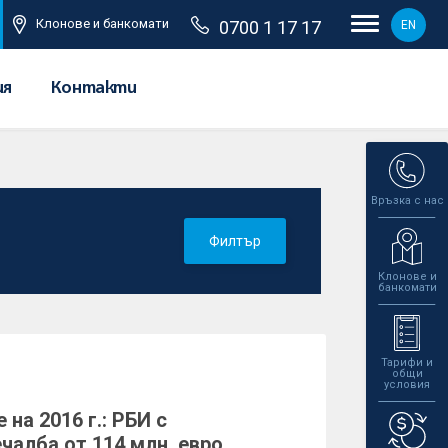
Клонове и банкомати
0700 1 17 17
EN
ия
Контакти
Връзка с нас
Филтър
Клонове и
банкомати
Тарифи и
общи
условия
на 2016 г.: РБИ с
чалба от 114 млн. евро