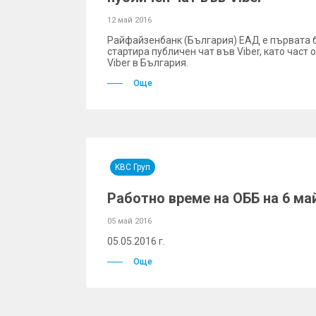
12 май 2016
Райфайзенбанк (България) ЕАД е първата б
стартира публичен чат във Viber, като част 
Viber в България.
Още
KBC Груп
Работно време на ОББ на 6 май
05 май 2016
05.05.2016 г.
Още