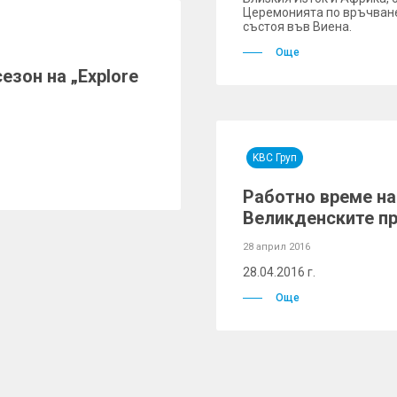
Церемонията по връчване
състоя във Виена.
Още
езон на „Explore
KBC Груп
Работно време на
Великденските п
28 април 2016
28.04.2016 г.
Още