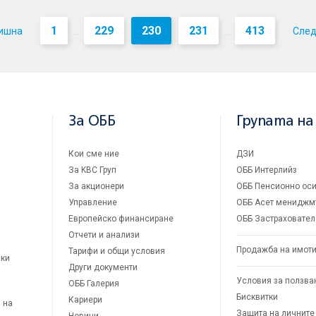
1
229
230
231
413
ишна
Сле
...
...
За ОББ
Групата на
Кои сме ние
ДЗИ
За KBC Груп
ОББ Интерлийз
За акционери
ОББ Пенсионно оси
Управление
ОББ Асет мениджм
Европейско финансиране
ОББ Застраховател
Отчети и анализи
Продажба на имот
Тарифи и общи условия
ски
Други документи
Условия за ползва
ОББ Галерия
Бисквитки
Кариери
 на
Защита на личните