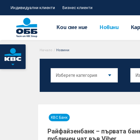
Индивидуални клиенти
Бизнес клиенти
Кои сме ние
Новини
Кар
Начало
/
Новини
KBC Банк
Райфайзенбанк – първата банк
публичен чат във Viber