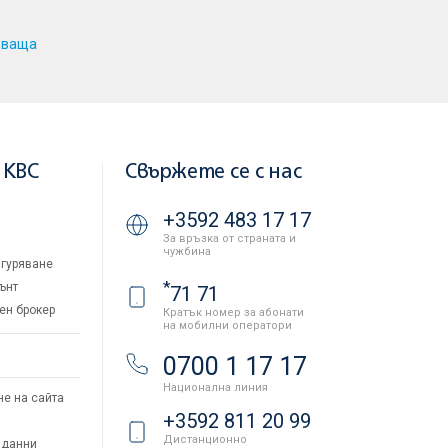
дваща
 KBC
Свържете се с нас
+3592 483 17 17
За връзка от страната и
чужбина
гуряване
*
ънт
71 71
ен брокер
Кратък номер за абонати
на мобилни оператори
и
0700 1 17 17
Национална линия
не на сайта
+3592 811 20 99
Дистанционно
 данни