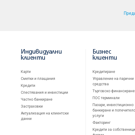
Пред
Индивидуални
Бизнес
клиенти
клиенти
Карти
Кредитиране
Сметки и плащания
Управление на парични
средства
Кредити
Търговско финансиране
Спестявания и инвестиции
ПОС терминали
Частно банкиране
Пазари, инвестиционно
Застраховки
банкиране и попечител
Актуализация на клиентски
услуги
данни
Факторинг
Кредити за собственици