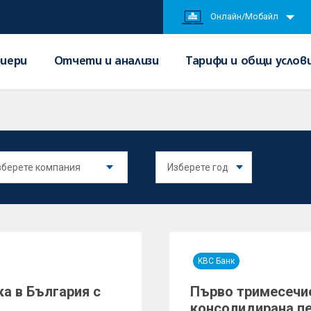
Онлайн/Мобайл
иери
Отчети и анализи
Тарифи и общи услов
KBC Банк
а в България с
Първо тримесечие 
консолидирана пе