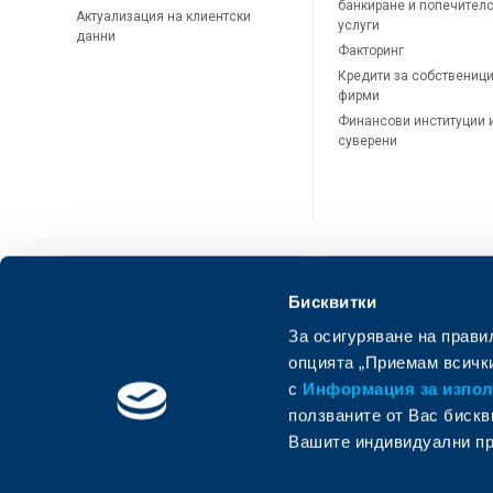
банкиране и попечител
Актуализация на клиентски
услуги
данни
Факторинг
Кредити за собственици
фирми
Финансови институции 
суверени
Бисквитки
За осигуряване на прави
ОББ Онлайн
ОББ Мобай
опцията „Приемам всички
с
Информация за използ
ползваните от Вас бискв
Вашите индивидуални пр