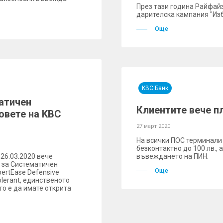
През тази година Райфай
дарителска кампания "Изб
Още
KBC Банк
атичен
Клиентите вече п
овете на KBC
27 март 2020
На всички ПОС терминали
безконтактно до 100 лв., а
26.03.2020 вече
въвеждането на ПИН.
 за Систематичен
Още
ertEase Defensive
Tolerant, единственото
о е да имате открита