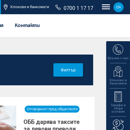
Клонове и банкомати
0700 1 17 17
EN
ия
Контакти
Връзка с нас
Филтър
Клонове и
банкомати
Тарифи и
общи
Отговорност пред обществото
условия
ОББ дарява таксите
за левови преводи