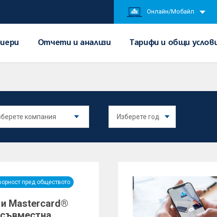
Онлайн/Мобайл
иери
Отчети и анализи
Тарифи и общи услов
ворност пред обществото
 и Mastercard®
 съвместна