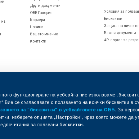
ски
Други документи
Условия за ползва
ОББ Галерия
Бисквитки
Кариери
 на
Защита на личните
Новини
Важни документи
и
Вашето мнение
API портал за разр
Контакти
лното функциониране на уебсайта ние използваме „бисквитк
л
“ Вие се съгласявате с ползването на всички бисквитки в с
ването на “бисквитки” в уебсайтовете на ОББ
. За перс
итки, изберете опцията „Настройки“, чрез която можете да 
едпочитания за ползвани бисквитки.