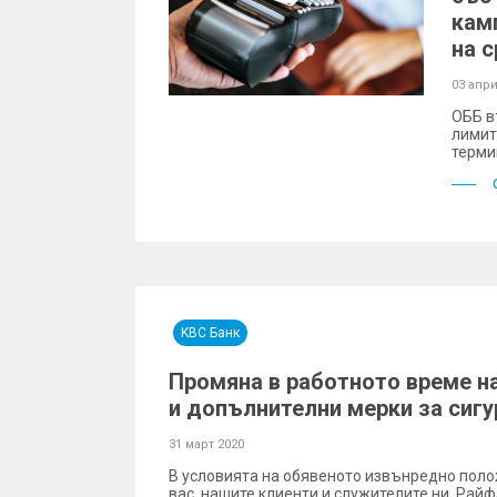
кам
на 
03 апри
ОББ в
лимит
терми
KBC Банк
Промяна в работното време н
и допълнителни мерки за сиг
31 март 2020
В условията на обявеното извънредно поло
вас, нашите клиенти и служителите ни, Ра