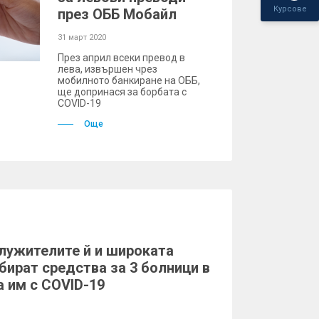
Курсове
през ОББ Мобайл
31 март 2020
През април всеки превод в
лева, извършен чрез
мобилното банкиране на ОББ,
ще допринася за борбата с
COVID-19
Още
лужителите й и широката
ират средства за 3 болници в
 им с COVID-19