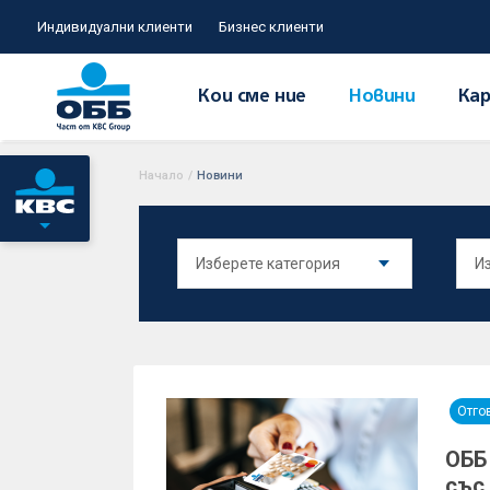
Индивидуални клиенти
Бизнес клиенти
Кои сме ние
Новини
Кар
Начало
/
Новини
Отго
ОББ
със