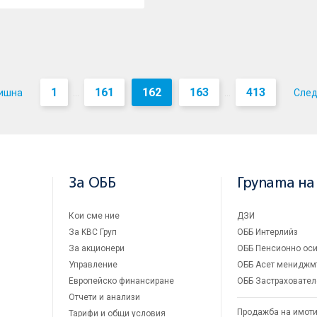
1
161
162
163
413
ишна
Сле
...
...
За ОББ
Групата на
Кои сме ние
ДЗИ
За KBC Груп
ОББ Интерлийз
За акционери
ОББ Пенсионно оси
Управление
ОББ Асет мениджм
Европейско финансиране
ОББ Застраховател
Отчети и анализи
Продажба на имот
Тарифи и общи условия