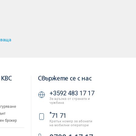
дваща
 KBC
Свържете се с нас
+3592 483 17 17
За връзка от страната и
чужбина
гуряване
*
ънт
71 71
ен брокер
Кратък номер за абонати
на мобилни оператори
и