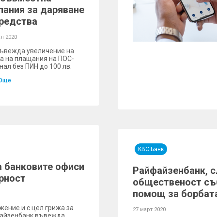
пания за даряване
средства
л 2020
ъвежда увеличение на
а на плащания на ПОС-
нал без ПИН до 100 лв.
Още
KBC Банк
а банковите офиси
Райфайзенбанк, с
урност
общественост съб
помощ за борбата
жение и с цел грижа за
27 март 2020
йфайзенбанк въвежда