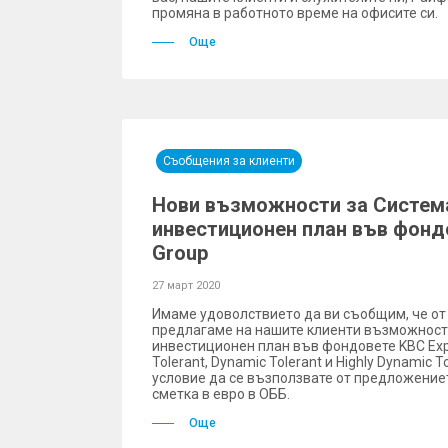
промяна в работното време на офисите си.
Още
Съобщения за клиенти
Нови възможности за Систем
инвестиционен план във фонд
Group
27 март 2020
Имаме удоволствието да ви съобщим, че от 
предлагаме на нашите клиенти възможност
инвестиционен план във фондовете KBC Exp
Tolerant, Dynamic Tolerant и Highly Dynamic 
условие да се възползвате от предложениет
сметка в евро в ОББ.
Още