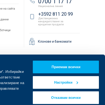
0700 1 17 17
Национална линия
не на сайта
+3592 811 20 99
Дистанционно
 данни
кандидатстване за
кредитни продукти
аботчици
Клонове и банкомати
Приемам всички
и“. Избирайки
ъответствие
Настройки
онализиране на
управлявате
Намерете ни в социалните мрежи:
Отказвам всички