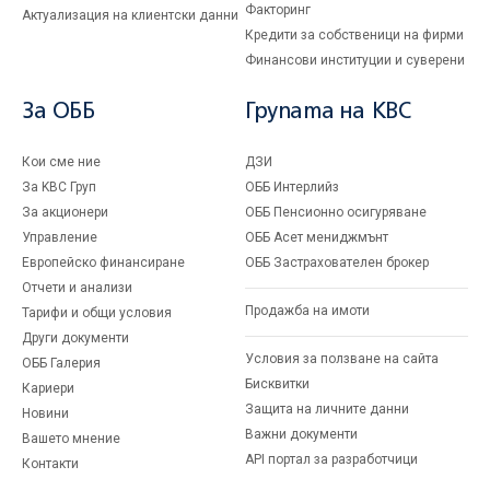
Факторинг
Актуализация на клиентски данни
Кредити за собственици на фирми
Финансови институции и суверени
За ОББ
Групата на KBC
Кои сме ние
ДЗИ
За KBC Груп
ОББ Интерлийз
За акционери
ОББ Пенсионно осигуряване
Управление
ОББ Асет мениджмънт
Европейско финансиране
ОББ Застрахователен брокер
Отчети и анализи
Продажба на имоти
Тарифи и общи условия
Други документи
Условия за ползване на сайта
ОББ Галерия
Бисквитки
Кариери
Защита на личните данни
Новини
Важни документи
Вашето мнение
API портал за разработчици
Контакти