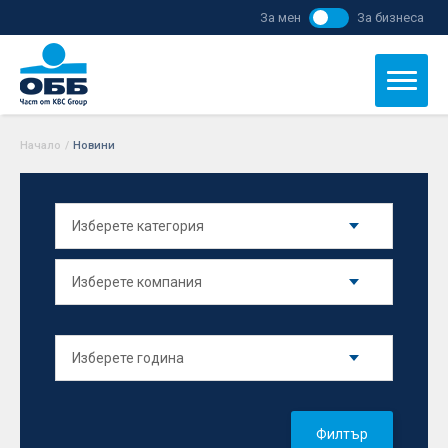
За мен
За бизнеса
Начало
/
Новини
Филтър