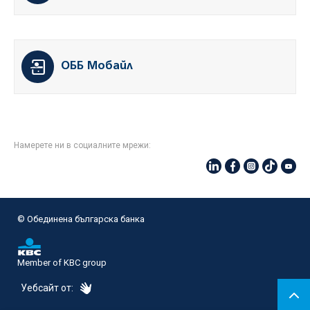
ОББ Мобайл
Намерете ни в социалните мрежи:
© Oбединена българска банка
Member of KBC group
eDesign
Уебсайт от: