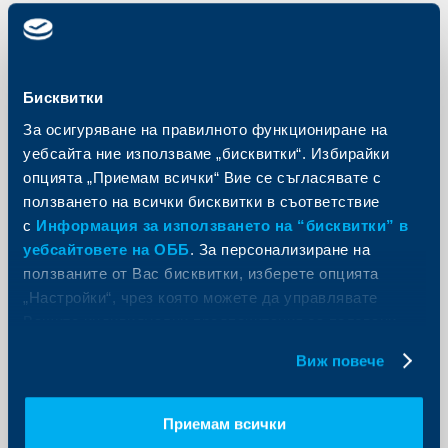
Съобщения за клиенти
Бисквитки
Два от клоновете на ОББ с нови
За осигуряване на правилното функциониране на
адреси
уебсайта ние използваме „бисквитки“. Избирайки
опцията „Приемам всички“ Вие се съгласявате с
14 април 2020
ползването на всички бисквитки в съответствие
От 13.04.2020 два от клоновете на Обединена
българска банка в страната работят на нов адрес
с
Информация за използването на “бисквитки” в
уебсайтовете на ОББ
. За персонализиране на
Още
ползваните от Вас бисквитки, изберете опцията
„Настройки“, чрез която можете да управлявате
Вашите индивидуални предпочитания за ползвани
бисквитки.
Виж повече
Съобщения за клиенти
Инвеститорите чрез ОББ ще
Приемам всички
получат годишните отчети за 2019