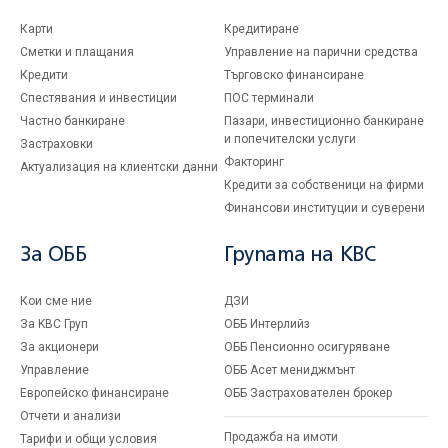
Карти
Кредитиране
Сметки и плащания
Управление на парични средства
Кредити
Търговско финансиране
Спестявания и инвестиции
ПОС терминали
Частно банкиране
Пазари, инвестиционно банкиране
и попечителски услуги
Застраховки
Факторинг
Актуализация на клиентски данни
Кредити за собственици на фирми
Финансови институции и суверени
За ОББ
Групата на KBC
Кои сме ние
ДЗИ
За KBC Груп
ОББ Интерлийз
За акционери
ОББ Пенсионно осигуряване
Управление
ОББ Асет мениджмънт
Европейско финансиране
ОББ Застрахователен брокер
Отчети и анализи
Продажба на имоти
Тарифи и общи условия