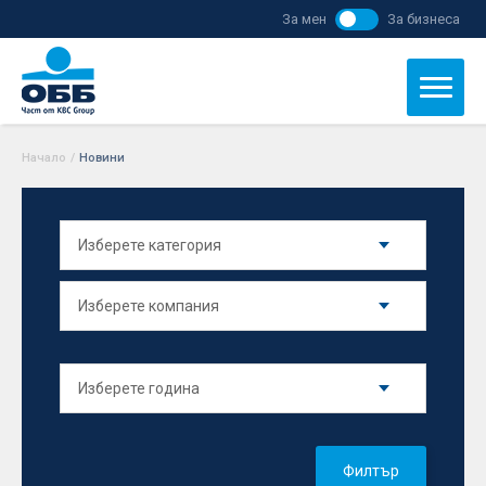
За мен
За бизнеса
Начало
/
Новини
Филтър