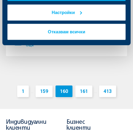
г. по имейл
Настройки
14 април 2020
Уважаеми клиенти, считано от 13.04.2020 г. по
имейл ще бъдат изпратени Годишните отчети за
Отказвам всички
2019 г. за разходите и таксите за притежаваните от
Вас финансови инструменти.
Още
1
159
160
161
413
...
...
Индивидуални
Бизнес
клиенти
клиенти