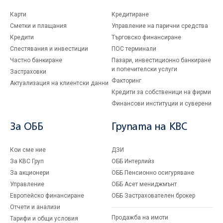
Карти
Кредитиране
Сметки и плащания
Управление на парични средства
Кредити
Търговско финансиране
Спестявания и инвестиции
ПОС терминали
Частно банкиране
Пазари, инвестиционно банкиране
и попечителски услуги
Застраховки
Факторинг
Актуализация на клиентски данни
Кредити за собственици на фирми
Финансови институции и суверени
За ОББ
Групата на KBC
Кои сме ние
ДЗИ
За KBC Груп
ОББ Интерлийз
За акционери
ОББ Пенсионно осигуряване
Управление
ОББ Асет мениджмънт
Европейско финансиране
ОББ Застрахователен брокер
Отчети и анализи
Продажба на имоти
Тарифи и общи условия