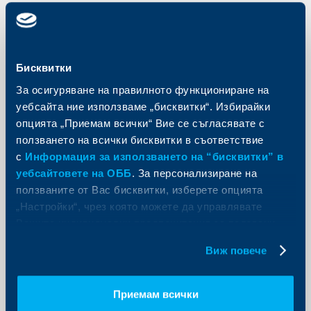
Съобщения за клиенти
Бисквитки
Два от клоновете на ОББ с нови
За осигуряване на правилното функциониране на
адреси
уебсайта ние използваме „бисквитки“. Избирайки
опцията „Приемам всички“ Вие се съгласявате с
14 април 2020
ползването на всички бисквитки в съответствие
От 13.04.2020 два от клоновете на Обединена
българска банка в страната работят на нов адрес
с
Информация за използването на “бисквитки” в
уебсайтовете на ОББ
. За персонализиране на
Още
ползваните от Вас бисквитки, изберете опцията
„Настройки“, чрез която можете да управлявате
Вашите индивидуални предпочитания за ползвани
бисквитки.
Виж повече
Съобщения за клиенти
Инвеститорите чрез ОББ ще
Приемам всички
получат годишните отчети за 2019