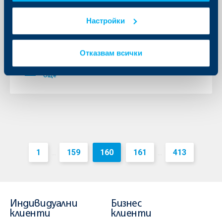
г. по имейл
Настройки
14 април 2020
Уважаеми клиенти, считано от 13.04.2020 г. по
имейл ще бъдат изпратени Годишните отчети за
Отказвам всички
2019 г. за разходите и таксите за притежаваните от
Вас финансови инструменти.
Още
1
159
160
161
413
...
...
Индивидуални
Бизнес
клиенти
клиенти