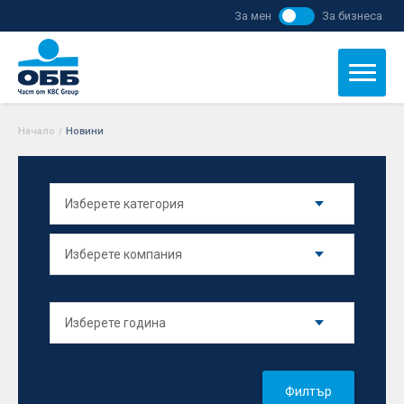
За мен
За бизнеса
Начало
/
Новини
Филтър