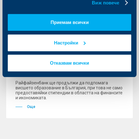
Виж повече
Приемам всички
KBC Банк
Райфайзенбанк предостави 216
Настройки
стипендии на 8 висши училища и
колежи в цялата страна на обща
стойност 32 400 лв.
Отказвам всички
27 септември 2007
Райфайзенбанк ще продължи да подпомага
висшето образование в България, при това не само
предоставяйки стипендии в областта на финансите
и икономиката.
Още