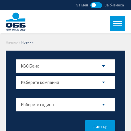
За мен
За бизнеса
Начало
/
Новини
Филтър