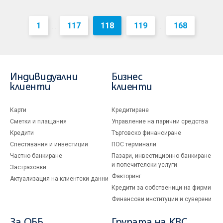
1
117
118
119
168
...
...
Индивидуални
Бизнес
клиенти
клиенти
Карти
Кредитиране
Сметки и плащания
Управление на парични средства
Кредити
Търговско финансиране
Спестявания и инвестиции
ПОС терминали
Частно банкиране
Пазари, инвестиционно банкиране
и попечителски услуги
Застраховки
Факторинг
Актуализация на клиентски данни
Кредити за собственици на фирми
Финансови институции и суверени
За ОББ
Групата на KBC