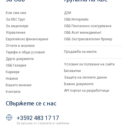
Кои сме ние
ДЗИ
За KBC Груп
ОББ Интерлийз
За акционери
ОББ Пенсионно осигуряване
Управление
ОББ Асет мениджмънт
Европейско финансиране
ОББ Застрахователен брокер
Отчети и анализи
Продажба на имоти
Тарифи и общи условия
Други документи
Условия за ползване на сайта
ОББ Галерия
Бисквитки
Кариери
Защита на личните данни
Новини
Важни документи
Вашето мнение
API портал за разработчици
Контакти
Свържете се с нас
+3592 483 17 17
За връзка от страната и чужбина