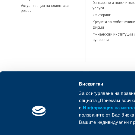
банкиране и попечител
Актуализация на клиентски
услуги
данни
Факторинг
Кредити за собственици
фирми
Финансови институции 
суверени
Бисквитки
За осигуряване на прави
ОББ Онлайн
ОББ Мобай
опцията „Приемам всички
с
Информация за използ
ползваните от Вас бискв
Вашите индивидуални пр