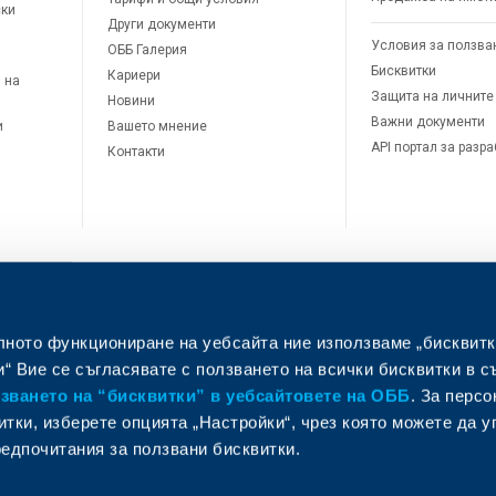
ски
Други документи
Условия за ползва
ОББ Галерия
Бисквитки
Кариери
 на
Защита на личните
Новини
Важни документи
и
Вашето мнение
API портал за разр
Контакти
лното функциониране на уебсайта ние използваме „бисквитк
л
“ Вие се съгласявате с ползването на всички бисквитки в с
ването на “бисквитки” в уебсайтовете на ОББ
. За перс
итки, изберете опцията „Настройки“, чрез която можете да 
едпочитания за ползвани бисквитки.