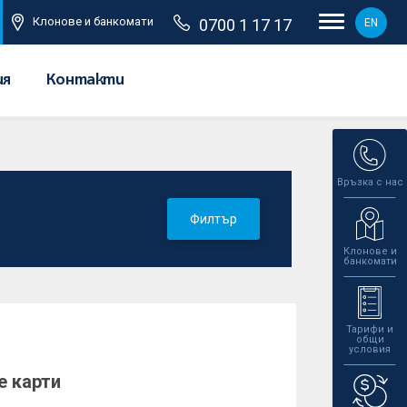
Клонове и банкомати
0700 1 17 17
EN
ия
Контакти
Връзка с нас
Филтър
Клонове и
банкомати
Тарифи и
общи
условия
е карти