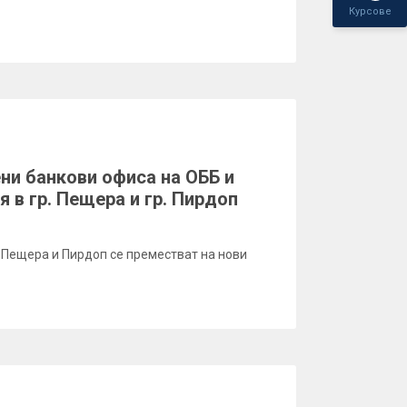
Курсове
ни банкови офиса на ОББ и
 в гр. Пещера и гр. Пирдоп
 в Пещера и Пирдоп се преместват на нови