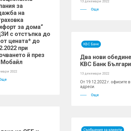
13 декември 2022
пания за
Още
дажба на
траховка
мфорт за дома“
ДЗИ с отстъпка до
 от цената* до
KBC Банк
2.2022 при
ючването й през
Два нови обедине
 Мобайл
KBC Банк България
ември 2022
13 декември 2022
Още
От 19.12.2022 г. офисите
адреси.
Още
Съобщения за клиенти