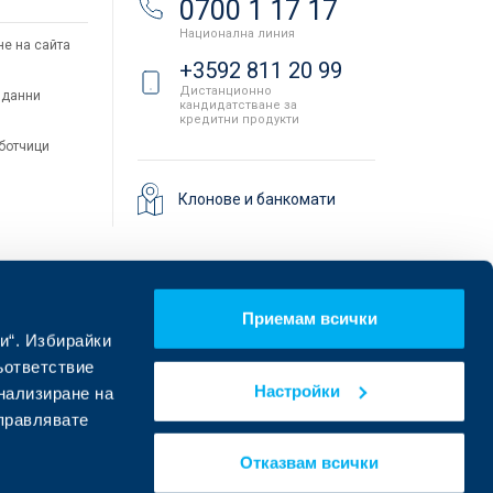
0700 1 17 17
Национална линия
не на сайта
+3592 811 20 99
Дистанционно
 данни
кандидатстване за
кредитни продукти
аботчици
Клонове и банкомати
Приемам всички
и“. Избирайки
ъответствие
Настройки
онализиране на
управлявате
Намерете ни в социалните мрежи:
Отказвам всички