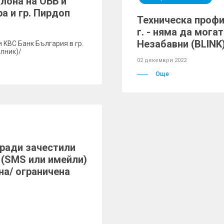
лона на ОББ и
а и гр. Пирдоп
Техническа профил
г. - няма да мог
Незабавни (BLINK
 KBC Банк България в гр.
елник)/
02 декември 2022
Още
оради зачестили
(SMS или имейли)
на/ ограничена