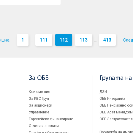
1
111
112
113
413
ишна
Сле
...
...
За ОББ
Групата на
Кои сме ние
ДЗИ
За KBC Груп
ОББ Интерлийз
За акционери
ОББ Пенсионно оси
Управление
ОББ Асет мениджм
Европейско финансиране
ОББ Застраховател
Отчети и анализи
Продажба на имот
Тарифи и общи условия