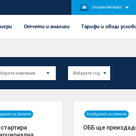
Онлайн/Мобайл
иери
Отчети и анализи
Тарифи и общи услов
щения за клиенти
Съобщения за клиенти
 стартира
ОББ ще преиздад
моционална