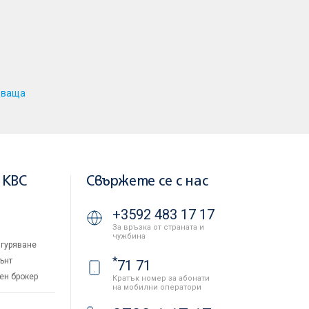
дваща
 KBC
Свържете се с нас
+3592 483 17 17
За връзка от страната и
чужбина
гуряване
*
ънт
71 71
ен брокер
Кратък номер за абонати
на мобилни оператори
и