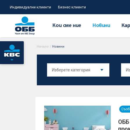
Индивидуални клиенти
Бизнес клиенти
Кои сме ние
Новини
Кар
Начало
/
Новини
Съоб
ОББ
про