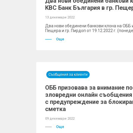
Два нови обединени банкови к
KBC Банк България в гр. Пещер
13 декември 2022
Два нови обединени банкови клона на ОББ и
Пещера и гр. Пирдоп от 19.12.2022 г. (понед
Още
Съобщения за клиенти
ОББ призовава за внимание п
зловредни онлайн съобщения 
с предупреждение за блокира
сметка
09 декември 2022
Още