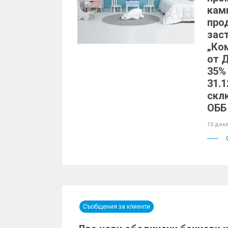
кам
про
зас
„Ко
от 
35%
31.1
скл
ОББ
15 дек
Съобщения за клиенти