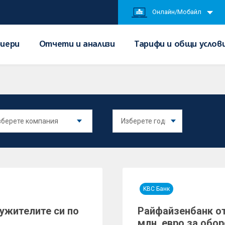
Онлайн/Мобайл
иери
Отчети и анализи
Тарифи и общи услов
KBC Банк
ужителите си по
Райфайзенбанк от
млн. евро за обо