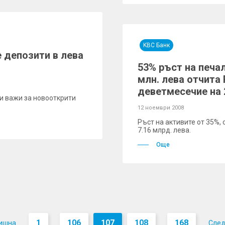
KBC Банк
 депозити в лева
53% ръст на печа
млн. лева отчита
деветмесечие на 
и важи за новооткрити
12 ноември 2008
Ръст на активите от 35%,
7.16 млрд. лева.
Още
1
106
107
108
168
ишна
Сле
...
...