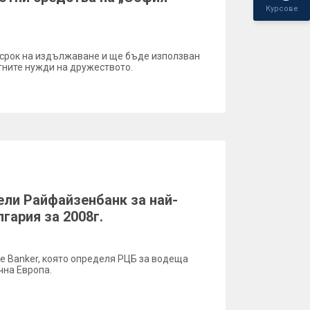
Курсове
 срок на издължаване и ще бъде използван
тните нужди на дружеството.
ели Райфайзенбанк за най-
гария за 2008г.
he Banker, която определя РЦБ за водеща
чна Европа.