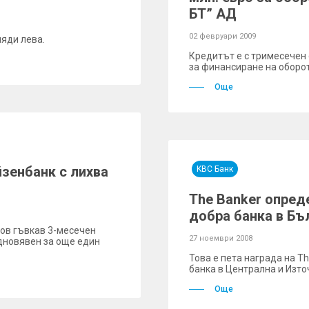
БТ” АД
02 февруари 2009
ляди лева.
Кредитът е с тримесечен
за финансиране на оборо
Още
зенбанк с лихва
KBC Банк
The Banker опред
добра банка в Бъл
ов гъвкав 3-месечен
27 ноември 2008
одновявен за още един
Това е пета награда на T
банка в Централна и Изто
Още