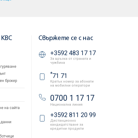
 KBC
Свържете се с нас
+3592 483 17 17
За връзка от страната и
чужбина
гуряване
*
ънт
71 71
ен брокер
Кратък номер за абонати
на мобилни оператори
и
0700 1 17 17
Национална линия
не на сайта
+3592 811 20 99
Дистанционно
 данни
кандидатстване за
кредитни продукти
аботчици