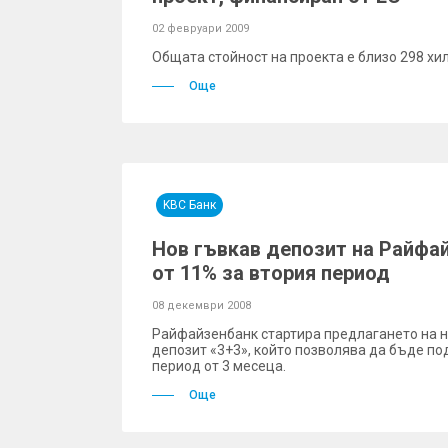
02 февруари 2009
Общата стойност на проекта е близо 298 хи
Още
KBC Банк
Нов гъвкав депозит на Райфай
от 11% за втория период
08 декември 2008
Райфайзенбанк стартира предлагането на н
депозит «3+3», който позволява да бъде п
период от 3 месеца.
Още