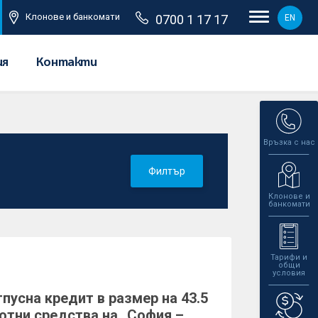
Клонове и банкомати
0700 1 17 17
EN
ия
Контакти
Връзка с нас
Филтър
Клонове и
банкомати
Тарифи и
общи
условия
пусна кредит в размер на 43.5
ротни средства на „София –