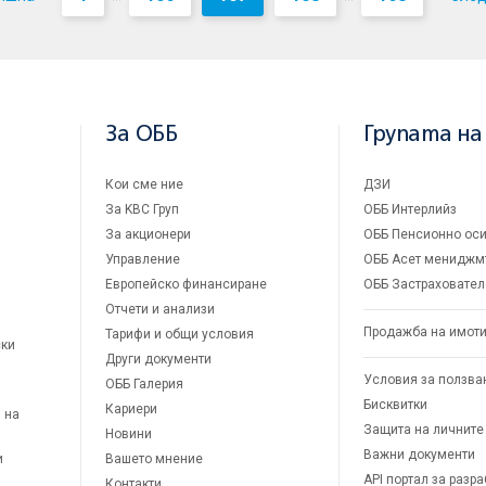
За ОББ
Групата на
Кои сме ние
ДЗИ
За KBC Груп
ОББ Интерлийз
За акционери
ОББ Пенсионно оси
Управление
ОББ Асет мениджм
Европейско финансиране
ОББ Застраховател
Отчети и анализи
Продажба на имот
Тарифи и общи условия
ски
Други документи
Условия за ползва
ОББ Галерия
Бисквитки
Кариери
 на
Защита на личните
Новини
Важни документи
и
Вашето мнение
API портал за разр
Контакти