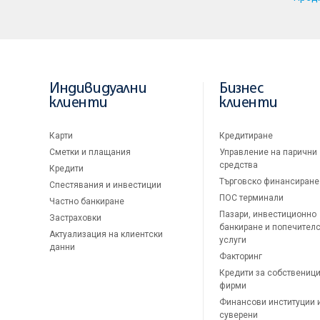
Индивидуални
Бизнес
клиенти
клиенти
Карти
Кредитиране
Сметки и плащания
Управление на парични
средства
Кредити
Търговско финансиране
Спестявания и инвестиции
ПОС терминали
Частно банкиране
Пазари, инвестиционно
Застраховки
банкиране и попечител
Актуализация на клиентски
услуги
данни
Факторинг
Кредити за собственици
фирми
Финансови институции 
суверени