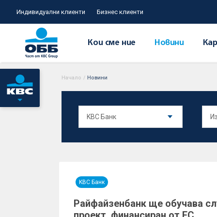
Индивидуални клиенти
Бизнес клиенти
Кои сме ние
Новини
Кар
Начало
/
Новини
KBC Банк
Райфайзенбанк ще обучава сл
проект, финансиран от ЕС