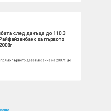
лбата след данъци до 110.3
 Райфайзенбанк за първото
2008г.
 спрямо първото деветмесечие на 2007г. до
дваща