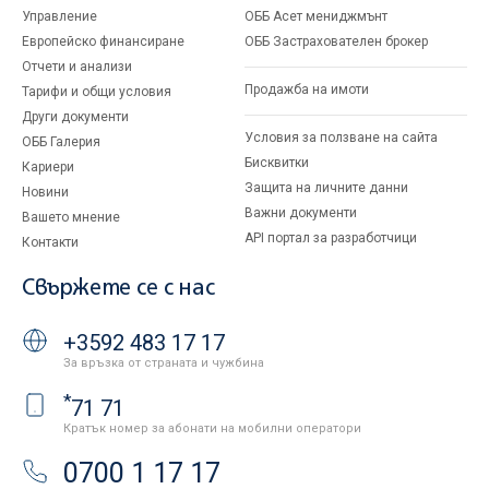
Управление
ОББ Асет мениджмънт
Европейско финансиране
ОББ Застрахователен брокер
Отчети и анализи
Продажба на имоти
Тарифи и общи условия
Други документи
Условия за ползване на сайта
ОББ Галерия
Бисквитки
Кариери
Защита на личните данни
Новини
Важни документи
Вашето мнение
API портал за разработчици
Контакти
Свържете се с нас
+3592 483 17 17
За връзка от страната и чужбина
*
71 71
Кратък номер за абонати на мобилни оператори
0700 1 17 17