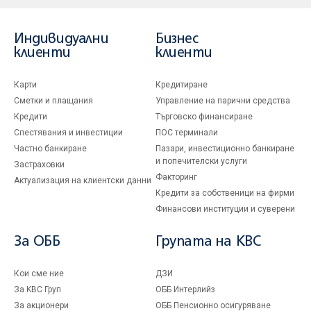
Индивидуални
Бизнес
клиенти
клиенти
Карти
Кредитиране
Сметки и плащания
Управление на парични средства
Кредити
Търговско финансиране
Спестявания и инвестиции
ПОС терминали
Частно банкиране
Пазари, инвестиционно банкиране
и попечителски услуги
Застраховки
Факторинг
Актуализация на клиентски данни
Кредити за собственици на фирми
Финансови институции и суверени
За ОББ
Групата на KBC
Кои сме ние
ДЗИ
За KBC Груп
ОББ Интерлийз
За акционери
ОББ Пенсионно осигуряване