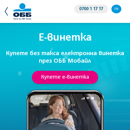
0700 1 17 17
EN
Е-винетка
Купете без такса електронна винетка
през ОББ Мобайл
Купете е-винетка