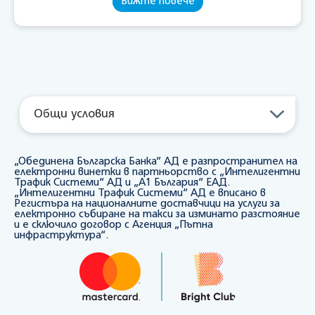
Вижте повече
Общи условия
„Обединена Българска Банка“ АД е разпространител на
електронни винетки в партньорство с „Интелигентни
Трафик Системи“ АД и „А1 България“ ЕАД.
„Интелигентни Трафик Системи“ АД e вписано в
Регистъра на националните доставчици на услуги за
електронно събиране на такси за изминато разстояние
и е сключило договор с Агенция „Пътна
инфраструктура“.