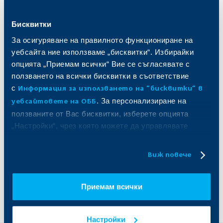
Бисквитки
За осигуряване на правилното функциониране на
уебсайта ние използваме „бисквитки“. Избирайки
опцията „Приемам всички“ Вие се съгласявате с
ползването на всички бисквитки в съответствие
с
Информация за използването на “бисквитки” в
. За персонализиране на
уебсайтовете на ОББ
ползваните от Вас бисквитки, изберете опцията
„Настройки“, чрез която можете да управлявате
Вашите индивидуални предпочитания за ползвани
бисквитки.
Виж повече
Приемам всички
Купете в ОББ Мобайл
Настройки