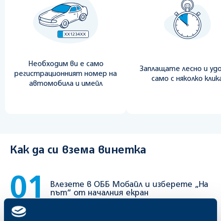
Необходим ви е само
Заплащате лесно и уд
регистрационният номер на
само с няколко клик
автомобила и имейл
Как да си взема винетка
01
Влезете в ОББ Мобайл и изберете „На
път“ от началния екран