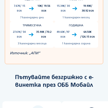
7.67€/ 15
10€/ 19.56
15.34€/ 30
19.90€/
38.92
BGN
BGN
BGN
BGN
7 календарни дни
1 календарен месец
ТРИМЕСЕЧНА
ГОДИШНА
27.61€/ 54
35.90€ /70.2
49.60€ /97
64.50€
/126.15
BGN
BGN
BGN
BGN
3 календарни месеца
1 календарна година
Източник: „АПИ“
Пътувайте безгрижно с е-
винетка през ОББ Мобайл