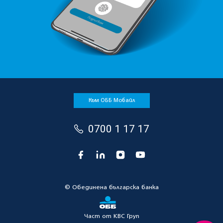
Към ОББ Мобайл
0700 1 17 17
© Oбединена българска банка
Част от KBC Груп