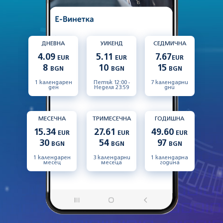
ДНЕВНА
УИКЕНД
СЕДМИЧНА
4.09
5.11
7.67
EUR
EUR
EUR
8
10
15
BGN
BGN
BGN
1 календарен
Петък 12:00 -
7 календарни
ден
Неделя 23:59
дни
МЕСЕЧНА
ТРИМЕСЕЧНА
ГОДИШНА
15.34
27.61
49.60
EUR
EUR
EUR
30
54
97
BGN
BGN
BGN
1 календарен
3 календарни
1 календарна
месец
месеца
година